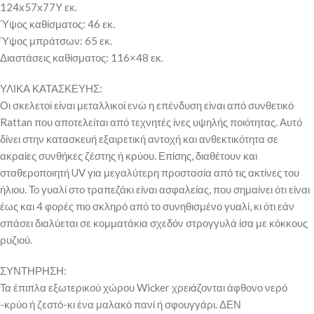
124x57x77Υ εκ.
Ύψος καθίσματος: 46 εκ.
Ύψος μπράτσων: 65 εκ.
Διαστάσεις καθίσματος: 116×48 εκ.
ΥΛΙΚΑ ΚΑΤΑΣΚΕΥΗΣ:
Οι σκελετοί είναι μεταλλικοί ενώ η επένδυση είναι από συνθετικό
Rattan που αποτελείται από τεχνητές ίνες υψηλής ποιότητας. Αυτό
δίνει στην κατασκευή εξαιρετική αντοχή και ανθεκτικότητα σε
ακραίες συνθήκες ζέστης ή κρύου. Επίσης, διαθέτουν και
σταθεροποιητή UV για μεγαλύτερη προστασία από τις ακτίνες του
ήλιου. Το γυαλί στο τραπεζάκι είναι ασφαλείας, που σημαίνει ότι είναι
έως και 4 φορές πιο σκληρό από το συνηθισμένο γυαλί, κι ότι εάν
σπάσει διαλύεται σε κομματάκια σχεδόν στρογγυλά ίσα με κόκκους
ρυζιού.
ΣΥΝΤΗΡΗΣΗ:
Τα έπιπλα εξωτερικού χώρου Wicker χρειάζονται άφθονο νερό
-κρύο ή ζεστό-κι ένα μαλακό πανί ή σφουγγάρι. ΔΕΝ