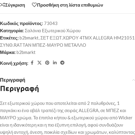
Σύγκριση
Προσθήκη στη λίστα επιθυμιών
Κωδικός προϊόντος:
73043
Κατηγορία:
Σαλόνια Εξωτερικού Χώρου
Ετικέτες:
b2bmarkt
,
ΣΕΤ ΕΞΩΤ.ΧΩΡΟΥ 4ΤΜΧ ALLEGRA HM21051
ΣΥΝΘ.RATTAN ΜΠΕΖ-ΜΑΥΡΟ ΜΕΤΑΛΛΟ
Μάρκα:
b2bmarkt
Κοινή χρήση:
Περιγραφή
Περιγραφή
Σετ εξωτερικού χώρου που αποτελείται από 2 πολυθρόνες, 1
παγκάκι κι ένα οβάλ τραπέζι της σειράς ALLEGRA, σε ΜΠΕΖ και
ΜΑΥΡΟ χρώμα. Τα έπιπλα κήπου & εξωτερικού χώρου από Wicker
είναι η ιδανικότερη και η πιο έξυπνη επιλογή, αφού συνδυάζουν
υψηλή αντοχή, άνεση, ποικιλία σχεδίων και χρωμάτων, καλύπτοντας