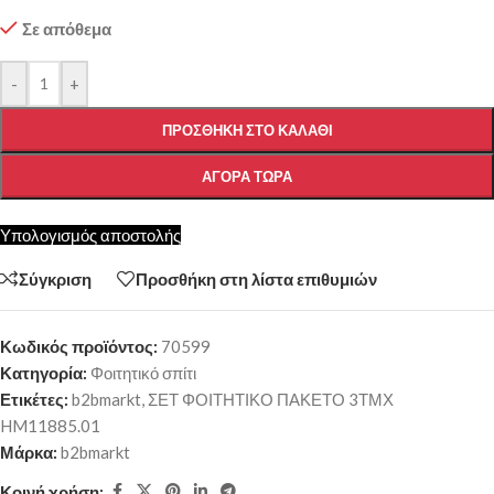
Σε απόθεμα
-
+
ΠΡΟΣΘΉΚΗ ΣΤΟ ΚΑΛΆΘΙ
ΑΓΟΡΆ ΤΏΡΑ
Υπολογισμός αποστολής
Σύγκριση
Προσθήκη στη λίστα επιθυμιών
Κωδικός προϊόντος:
70599
Κατηγορία:
Φοιτητικό σπίτι
Ετικέτες:
b2bmarkt
,
ΣΕΤ ΦΟΙΤΗΤΙΚΟ ΠΑΚΕΤΟ 3ΤΜΧ
HM11885.01
Μάρκα:
b2bmarkt
Κοινή χρήση: