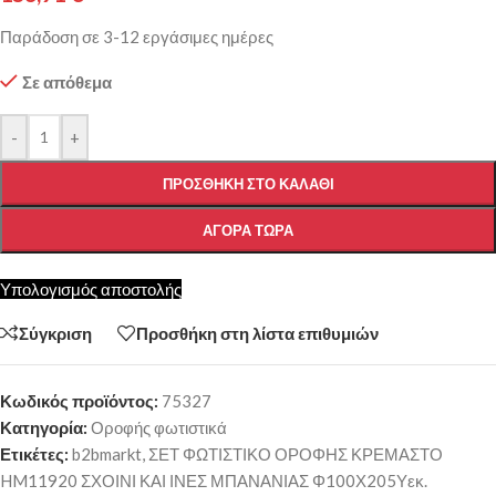
Παράδοση σε 3-12 εργάσιμες ημέρες
Σε απόθεμα
-
+
ΠΡΟΣΘΉΚΗ ΣΤΟ ΚΑΛΆΘΙ
ΑΓΟΡΆ ΤΏΡΑ
Υπολογισμός αποστολής
Σύγκριση
Προσθήκη στη λίστα επιθυμιών
Κωδικός προϊόντος:
75327
Κατηγορία:
Οροφής φωτιστικά
Ετικέτες:
b2bmarkt
,
ΣΕΤ ΦΩΤΙΣΤΙΚΟ ΟΡΟΦΗΣ ΚΡΕΜΑΣΤΟ
HM11920 ΣΧΟΙΝΙ ΚΑΙ ΙΝΕΣ ΜΠΑΝΑΝΙΑΣ Φ100Χ205Υεκ.