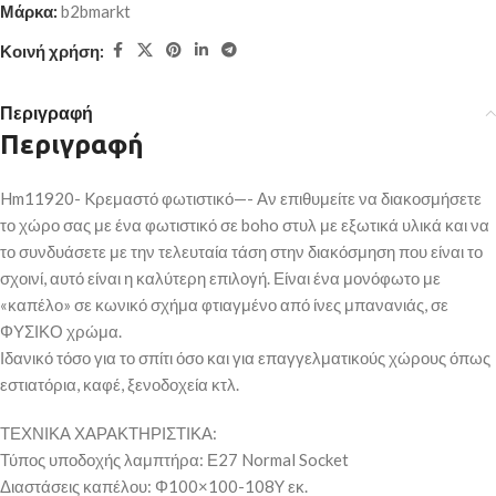
Μάρκα:
b2bmarkt
Κοινή χρήση:
Περιγραφή
Περιγραφή
Hm11920- Kρεμαστό φωτιστικό—- Αν επιθυμείτε να διακοσμήσετε
το χώρο σας με ένα φωτιστικό σε boho στυλ με εξωτικά υλικά και να
το συνδυάσετε με την τελευταία τάση στην διακόσμηση που είναι το
σχοινί, αυτό είναι η καλύτερη επιλογή. Είναι ένα μονόφωτο με
«καπέλο» σε κωνικό σχήμα φτιαγμένο από ίνες μπανανιάς, σε
ΦΥΣΙΚΟ χρώμα.
Ιδανικό τόσο για το σπίτι όσο και για επαγγελματικούς χώρους όπως
εστιατόρια, καφέ, ξενοδοχεία κτλ.
ΤΕΧΝΙΚΑ ΧΑΡΑΚΤΗΡΙΣΤΙΚΑ:
Τύπος υποδοχής λαμπτήρα: Ε27 Normal Socket
Διαστάσεις καπέλου: Φ100×100-108Y εκ.