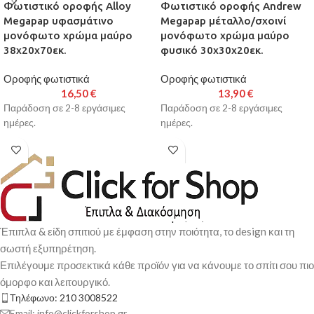
Φωτιστικό οροφής Alloy
Φωτιστικό οροφής Andrew
Megapap υφασμάτινο
Megapap μέταλλο/σχοινί
μονόφωτο χρώμα μαύρο
μονόφωτο χρώμα μαύρο
38x20x70εκ.
φυσικό 30x30x20εκ.
Οροφής φωτιστικά
Οροφής φωτιστικά
16,50
€
13,90
€
Παράδοση σε 2-8 εργάσιμες
Παράδοση σε 2-8 εργάσιμες
ημέρες.
ημέρες.
Έπιπλα & είδη σπιτιού με έμφαση στην ποιότητα, το design και τη
σωστή εξυπηρέτηση.
Επιλέγουμε προσεκτικά κάθε προϊόν για να κάνουμε το σπίτι σου πιο
όμορφο και λειτουργικό.
Τηλέφωνο: 210 3008522
Email: info@clickforshop.gr