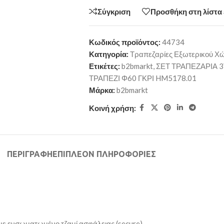
Σύγκριση
Προσθήκη στη λίστα
Κωδικός προϊόντος:
44734
Κατηγορία:
Τραπεζαρίες Εξωτερικού Χ
Ετικέτες:
b2bmarkt
,
ΣΕΤ ΤΡΑΠΕΖΑΡΙΑ 
ΤΡΑΠΕΖΙ Φ60 ΓΚΡΙ HM5178.01
Μάρκα:
b2bmarkt
Κοινή χρήση:
ΠΕΡΙΓΡΑΦΉ
ΕΠΙΠΛΈΟΝ ΠΛΗΡΟΦΟΡΊΕΣ
με ενσωματωμένο τζαμί ασφάλειας (secure).