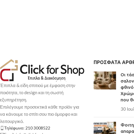
από μεταλλικό σω
Διαστάσεις Τραπε
Διαστάσεις Καρέκ
Χρώμα
: μαύρος σκ
Το σετ περιλαμβάνει
τραπέζι
Επιφάνειες από MD
απόχρωση ξύλου υψ
ΠΡΌΣΦΑΤΑ ΆΡΘ
αντοχής
Μεταλλικός σκελετό
Οι τά
βαφής μαύρου ματ 
σαλον
Έπιπλα & είδη σπιτιού με έμφαση στην
μέταλλο εξαιρετική 
φθινό
ποιότητα, το design και τη σωστή
Παράδοση σε 3-10 
Χρώμα
εξυπηρέτηση.
που θ
Επιλέγουμε προσεκτικά κάθε προϊόν για
30 Ιου
να κάνουμε το σπίτι σου πιο όμορφο και
λειτουργικό.
Φοιτητ
Τηλέφωνο: 210 3008522
απαρα