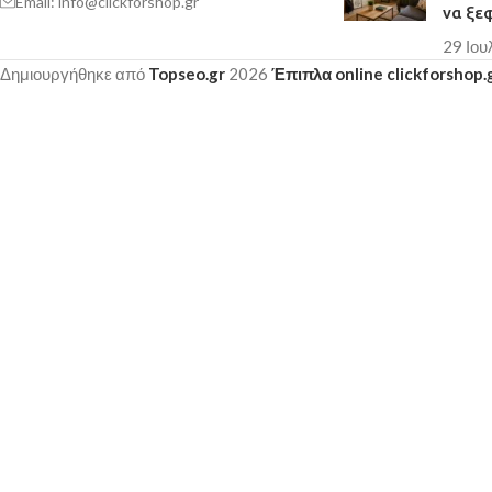
Email: info@clickforshop.gr
να ξε
29 Ιου
Δημιουργήθηκε από
Topseo.gr
2026
Έπιπλα online clickforshop.