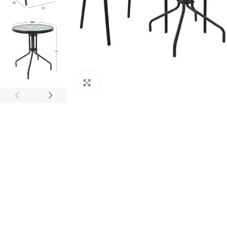
Κάντε κλικ για μεγέθυνση