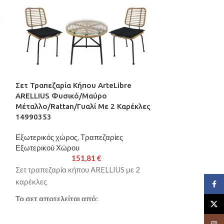
Σετ Τραπεζαρία Κήπου ArteLibre
Σετ Τραπεζαρία
ARELLIUS Φυσικό/Μαύρο
Λευκό/Καρυδί 
Μέταλλο/Rattan/Γυαλί Με 2 Καρέκλες
Πολυθρόνες 1
14990353
Εξωτερικός χώρ
Εξωτερικός χώρος
,
Τραπεζαρίες
Εξωτερικού Χώρ
Εξωτερικού Χώρου
151,81
€
Σετ τραπεζαρία 
Σετ τραπεζαρία κήπου ARELLIUS με 2
πολυθρόνες
καρέκλες
Face
Το σετ αποτελεί
Το σετ αποτελείται από:
X
Τραπεζάκι κήπ
Τραπεζάκι κήπου ARELLIUS
Επιφάνεια
: ξύλ
Insta