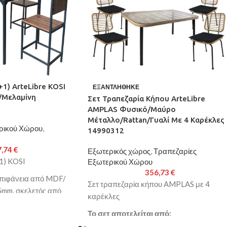
+1) ArteLibre KOSI
ΕΞΑΝΤΛΉΘΗΚΕ
Μελαμίνη
Σετ Τραπεζαρία Κήπου ArteLibre
AMPLAS Φυσικό/Μαύρο
Μέταλλο/Rattan/Γυαλί Με 4 Καρέκλες
ρικού Χώρου
,
14990312
7,74
€
Εξωτερικός χώρος
,
Τραπεζαρίες
1) KOSI
Εξωτερικού Χώρου
356,73
€
επιφάνεια από MDF/
Σετ τραπεζαρία κήπου AMPLAS με 4
5mm, σκελετός από
καρέκλες
 Φ30mm
Το σετ αποτελείται από:
κάθισμα/πλάτη από
υς 15mm, σκελετός