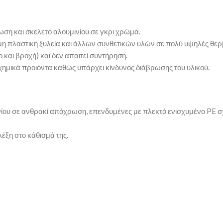
ση και σκελετό αλουμινίου σε γκρι χρώμα.
η πλαστική ξυλεία και άλλων συνθετικών υλών σε πολύ υψηλές θερ
ο και βροχή) και δεν απαιτεί συντήρηση.
 χημικά προιόντα καθώς υπάρχει κίνδυνος διάβρωσης του υλικού.
ου σε ανθρακί απόχρωση, επενδυμένες με πλεκτό ενισχυμένο PE σχο
έξη στο κάθισμά της.