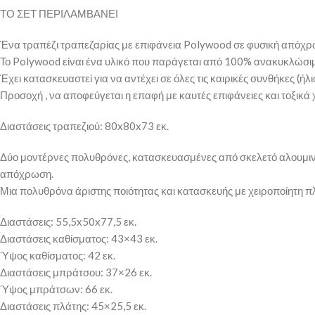
ΤΟ ΣΕΤ ΠΕΡΙΛΑΜΒΑΝΕΙ
Ένα τραπέζι τραπεζαρίας με επιφάνεια Polywood σε φυσική απόχρω
Το Polywood είναι ένα υλικό που παράγεται από 100% ανακυκλώσιμ
Έχει κατασκευαστεί για να αντέχει σε όλες τις καιρικές συνθήκες (ήλι
Προσοχή , να αποφεύγεται η επαφή με καυτές επιφάνειες και τοξικά
Διαστάσεις τραπεζιού: 80x80x73 εκ.
Δύο μοντέρνες πολυθρόνες, κατασκευασμένες από σκελετό αλουμινί
απόχρωση.
Μια πολυθρόνα άριστης ποιότητας και κατασκευής με χειροποίητη πλ
Διαστάσεις: 55,5x50x77,5 εκ.
Διαστάσεις καθίσματος: 43×43 εκ.
Ύψος καθίσματος: 42 εκ.
Διαστάσεις μπράτσου: 37×26 εκ.
Ύψος μπράτσων: 66 εκ.
Διαστάσεις πλάτης: 45×25,5 εκ.