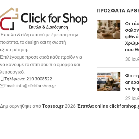
ΠΡΌΣΦΑΤΑ ΆΡΘ
Οι τά
σαλον
Έπιπλα & είδη σπιτιού με έμφαση στην
φθινό
ποιότητα, το design και τη σωστή
Χρώμα
εξυπηρέτηση.
που θ
Επιλέγουμε προσεκτικά κάθε προϊόν για
30 Ιου
να κάνουμε το σπίτι σου πιο όμορφο και
λειτουργικό.
Φοιτητ
Τηλέφωνο: 210 3008522
απαρα
Email: info@clickforshop.gr
να ξε
29 Ιου
Δημιουργήθηκε από
Topseo.gr
2026
Έπιπλα online clickforshop.