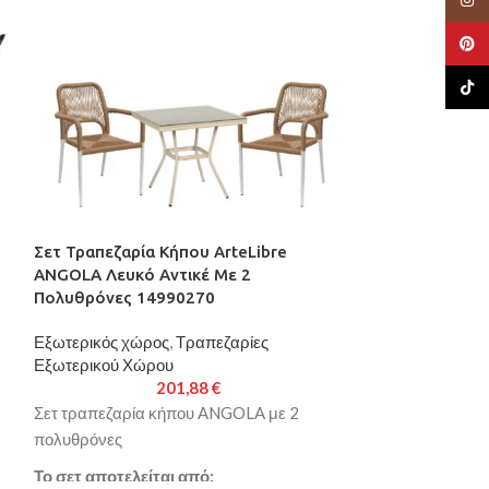
Pinte
TikTo
Σετ Τραπεζαρία Κήπου ArteLibre
Σετ Τραπεζαρία
ANGOLA Λευκό Αντικέ Με 2
Λευκό/Καρυδί 
Πολυθρόνες 14990270
Πολυθρόνες 1
Εξωτερικός χώρος
,
Τραπεζαρίες
Εξωτερικός χώρ
Εξωτερικού Χώρου
Εξωτερικού Χώρ
201,88
€
Σετ τραπεζαρία κήπου ANGOLA με 2
Σετ τραπεζαρία 
πολυθρόνες
πολυθρόνες
Το σετ αποτελείται από:
Το σετ αποτελεί