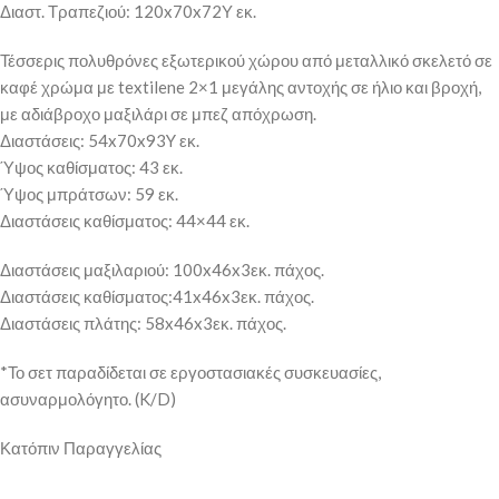
Διαστ. Τραπεζιού: 120x70x72Υ εκ.
Τέσσερις πολυθρόνες εξωτερικού χώρου από μεταλλικό σκελετό σε
καφέ χρώμα με textilene 2×1 μεγάλης αντοχής σε ήλιο και βροχή,
με αδιάβροχο μαξιλάρι σε μπεζ απόχρωση.
Διαστάσεις: 54x70x93Y εκ.
Ύψος καθίσματος: 43 εκ.
Ύψος μπράτσων: 59 εκ.
Διαστάσεις καθίσματος: 44×44 εκ.
Διαστάσεις μαξιλαριού: 100x46x3εκ. πάχος.
Διαστάσεις καθίσματος:41x46x3εκ. πάχος.
Διαστάσεις πλάτης: 58x46x3εκ. πάχος.
*Το σετ παραδίδεται σε εργοστασιακές συσκευασίες,
ασυναρμολόγητο. (K/D)
Κατόπιν Παραγγελίας