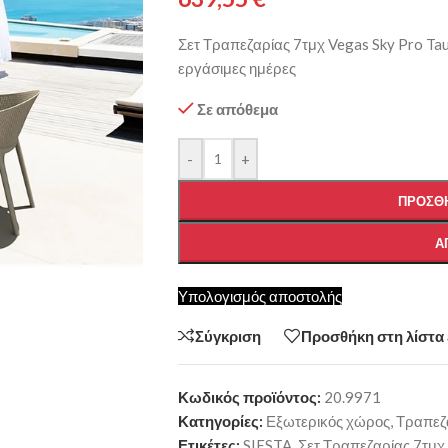
Σετ Τραπεζαρίας 7τμχ Vegas Sky Pro T
εργάσιμες ημέρες
Σε απόθεμα
-
+
ΠΡΟΣΘΉ
Α
Υπολογισμός αποστολής
Σύγκριση
Προσθήκη στη λίστα
Κωδικός προϊόντος:
20.9971
Κατηγορίες:
Εξωτερικός χώρος
,
Τραπεζ
Ετικέτες:
SIESTA
,
Σετ Τραπεζαρίας 7τμχ