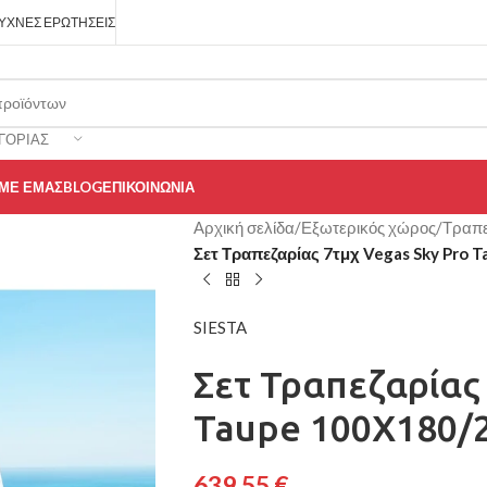
ΥΧΝΈΣ ΕΡΩΤΉΣΕΙΣ
ΓΟΡΊΑΣ
 ΜΕ ΕΜΆΣ
BLOG
ΕΠΙΚΟΙΝΩΝΊΑ
Αρχική σελίδα
/
Εξωτερικός χώρος
/
Τραπε
Σετ Τραπεζαρίας 7τμχ Vegas Sky Pro 
SIESTA
Σετ Τραπεζαρίας
Taupe 100X180/
639,55
€