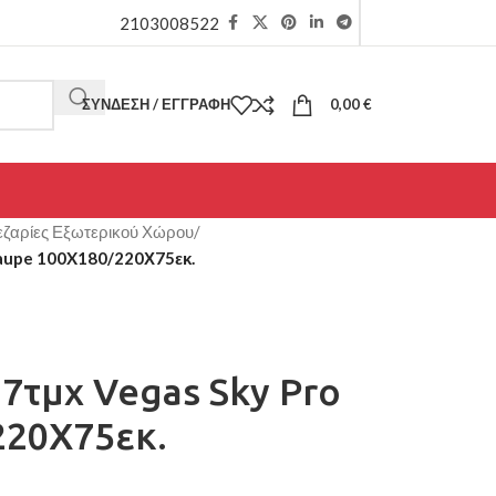
2103008522
ΣΎΝΔΕΣΗ / ΕΓΓΡΑΦΉ
0,00
€
ζαρίες Εξωτερικού Χώρου
/
Taupe 100X180/220Χ75εκ.
 7τμχ Vegas Sky Pro
220Χ75εκ.