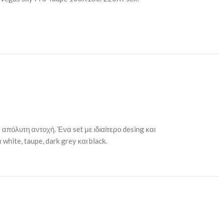
πόλυτη αντοχή. Ένα set με ιδιαίτερο desing και
hite, taupe, dark grey και black.