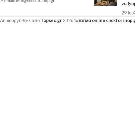
Email: info@clickforshop.gr
να ξε
29 Ιου
Δημιουργήθηκε από
Topseo.gr
2026
Έπιπλα online clickforshop.