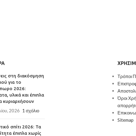
ΡΑ
ΧΡΉΣΙΜ
σεις στη διακόσμηση
Τρόποι 
ιού για το
Επιστρο
πωρο 2026:
Αποστολ
τα, υλικά και έπιπλα
Όροι Χρή
α κυριαρχήσουν
απορρήτ
λίου, 2026
1 σχόλιο
Επικοινω
Sitemap
ικό σπίτι 2026: Τα
ίτητα έπιπλα χωρίς