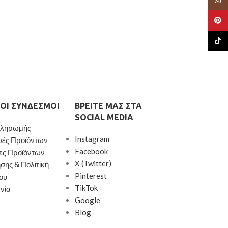
Pinte
TikTo
ΟΙ ΣΎΝΔΕΣΜΟΙ
ΒΡΕΊΤΕ ΜΑΣ ΣΤΑ
SOCIAL MEDIA
Πληρωμής
Instagram
φές Προϊόντων
Facebook
ές Προϊόντων
X (Twitter)
σης & Πολιτική
Pinterest
ου
TikTok
νία
Google
Blog