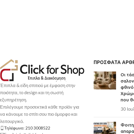
ΠΡΌΣΦΑΤΑ ΆΡΘ
Οι τά
σαλον
Έπιπλα & είδη σπιτιού με έμφαση στην
φθινό
ποιότητα, το design και τη σωστή
Χρώμα
εξυπηρέτηση.
που θ
Επιλέγουμε προσεκτικά κάθε προϊόν για
30 Ιου
να κάνουμε το σπίτι σου πιο όμορφο και
λειτουργικό.
Φοιτητ
Τηλέφωνο: 210 3008522
απαρα