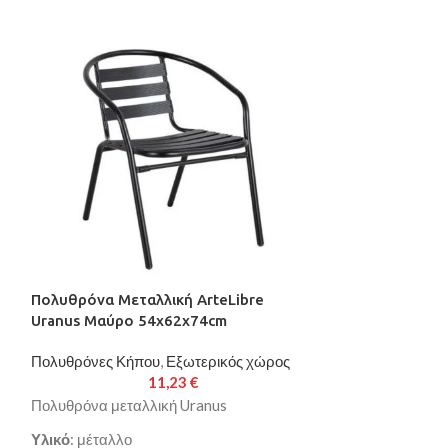
Πολυθρόνα Μεταλλική ArteLibre
Τραπέζι Μεταλλ
Uranus Μαύρο 54x62x74cm
Καφέ Φ70x70c
Πολυθρόνες Κήπου
,
Εξωτερικός χώρος
Εσωτερικός χώρ
11,23
€
Τραπέζια
,
Εξωτε
Πολυθρόνα μεταλλική Uranus
Τραπέζι μεταλλ
Υλικό
: μέταλλο