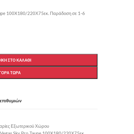
aupe 100X180/220Χ75εκ. Παράδοση σε 1-6
ΚΗ ΣΤΟ ΚΑΛΆΘΙ
ΓΟΡΆ ΤΏΡΑ
 επιθυμιών
αρίες Εξωτερικού Χώρου
 Vegas Sky Pro Taupe 100X180/220Χ75εκ.