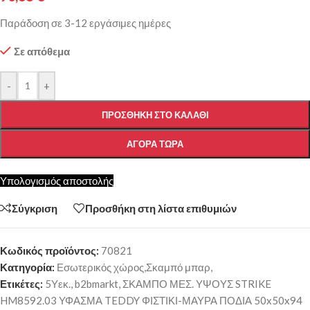
Παράδοση σε 3-12 εργάσιμες ημέρες
Σε απόθεμα
-
+
ΠΡΟΣΘΉΚΗ ΣΤΟ ΚΑΛΆΘΙ
ΑΓΟΡΆ ΤΏΡΑ
Υπολογισμός αποστολής
Σύγκριση
Προσθήκη στη λίστα επιθυμιών
Κωδικός προϊόντος:
70821
Κατηγορία:
Εσωτερικός χώρος,Σκαμπό μπαρ,
Ετικέτες:
5Υεκ.
,
b2bmarkt
,
ΣΚΑΜΠΟ ΜΕΣ. ΥΨΟΥΣ STRIKE
HM8592.03 ΥΦΑΣΜΑ TEDDY ΦΙΣΤΙΚΙ-ΜΑΥΡΑ ΠΟΔΙΑ 50x50x94