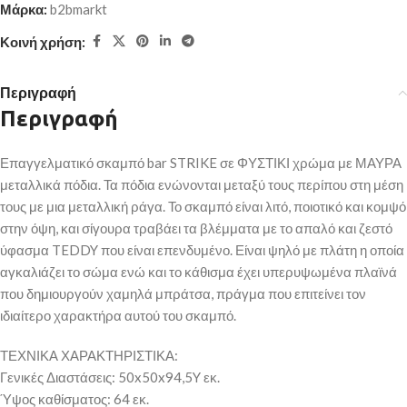
Μάρκα:
b2bmarkt
Κοινή χρήση:
Περιγραφή
Περιγραφή
Επαγγελματικό σκαμπό bar STRIKE σε ΦΥΣΤΙΚΙ χρώμα με ΜΑΥΡΑ
μεταλλικά πόδια. Τα πόδια ενώνονται μεταξύ τους περίπου στη μέση
τους με μια μεταλλική ράγα. Το σκαμπό είναι λιτό, ποιοτικό και κομψό
στην όψη, και σίγουρα τραβάει τα βλέμματα με το απαλό και ζεστό
ύφασμα TEDDY που είναι επενδυμένο. Είναι ψηλό με πλάτη η οποία
αγκαλιάζει το σώμα ενώ και το κάθισμα έχει υπερυψωμένα πλαϊνά
που δημιουργούν χαμηλά μπράτσα, πράγμα που επιτείνει τον
ιδιαίτερο χαρακτήρα αυτού του σκαμπό.
ΤΕΧΝΙΚΑ ΧΑΡΑΚΤΗΡΙΣΤΙΚΑ:
Γενικές Διαστάσεις: 50x50x94,5Y εκ.
Ύψος καθίσματος: 64 εκ.