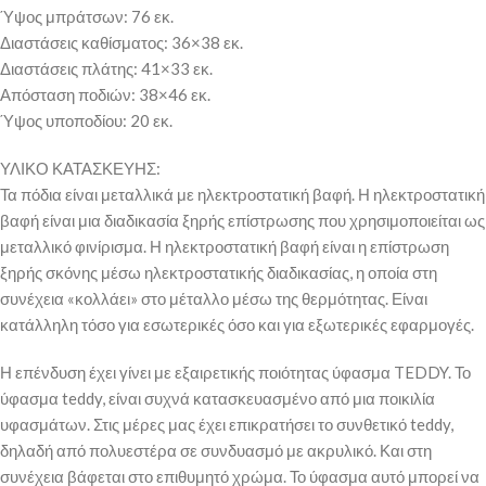
Ύψος μπράτσων: 76 εκ.
Διαστάσεις καθίσματος: 36×38 εκ.
Διαστάσεις πλάτης: 41×33 εκ.
Απόσταση ποδιών: 38×46 εκ.
Ύψος υποποδίου: 20 εκ.
ΥΛΙΚΟ ΚΑΤΑΣΚΕΥΗΣ:
Τα πόδια είναι μεταλλικά με ηλεκτροστατική βαφή. Η ηλεκτροστατική
βαφή είναι μια διαδικασία ξηρής επίστρωσης που χρησιμοποιείται ως
μεταλλικό φινίρισμα. Η ηλεκτροστατική βαφή είναι η επίστρωση
ξηρής σκόνης μέσω ηλεκτροστατικής διαδικασίας, η οποία στη
συνέχεια «κολλάει» στο μέταλλο μέσω της θερμότητας. Είναι
κατάλληλη τόσο για εσωτερικές όσο και για εξωτερικές εφαρμογές.
Η επένδυση έχει γίνει με εξαιρετικής ποιότητας ύφασμα TEDDY. Το
ύφασμα teddy, είναι συχνά κατασκευασμένο από μια ποικιλία
υφασμάτων. Στις μέρες μας έχει επικρατήσει το συνθετικό teddy,
δηλαδή από πολυεστέρα σε συνδυασμό με ακρυλικό. Και στη
συνέχεια βάφεται στο επιθυμητό χρώμα. Το ύφασμα αυτό μπορεί να