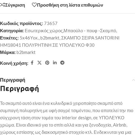
Σύγκριση
Προσθήκη στη λίστα επιθυμιών
Κωδικός προϊόντος:
73657
Κατηγορία:
Εσωτερικός χώρος,Μπαούλο - πουφ -Σκαμπό,
Ετικέτες:
5x46Υεκ.
,
b2bmarkt
,
ΣΚΑΜΠΟ ΣΕΙΡΑ SANTORINI
HM18041 ΠΟΛΥΡΗΤΙΝΗ ΣΕ ΥΠΟΛΕΥΚΟ Φ30
Μάρκα:
b2bmarkt
Κοινή χρήση:
Περιγραφή
Περιγραφή
Το σκαμπό αυτό είναι ένα κυλινδρικό χειροποίητο σκαμπό από
συμπαγή πολυρητίνη με υφή σαγρέ τσιμέντου, που αποτελεί την πιο
σύγχρονη τάση στον τομέα του interior design, σε ΥΠΟΛΕΥΚΟ
χρώμα. Είναι ιδανικό για το σπίτι αλλά και για ξενοδοχεία, Airbnb,
χώρους εστίασης ως διακοσμητικό στοιχείο κτλ. Ενδεικνυται για μια