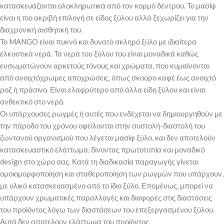
κατασκευάζονται ολοκληρωτικά από τον κορμό δέντρου. Το μασίφ
είναι η πιο ακριβή επιλογή σε είδος ξύλου αλλά ξεχωρίζει για την
διαχρονική αισθητική του.
Το MANGO είναι πυκνό και δυνατό σκληρό ξύλο με ιδιαίτερα
ελκυστικά νερά. Τα νερά του ξύλου του είναι μοναδικά καθώς
ενσωματώνουν αρκετούς τόνους και χρώματα, που κυμαίνονται
από ανοιχτόχρωμες αποχρώσεις, όπως σκούρο καφέ έως ανοιχτό
ροζ ή πράσινο. Είναι ελαφρύτερο από άλλα είδη ξύλου και είναι
ανθεκτικό στο νερό.
Οι υπάρχουσες ρωγμές ή αυτές που ενδέχεται να δημιουργηθούν με
την πάροδο του χρόνου οφείλονται στην συστολή-διαστολή του
ζωντανού οργανισμού που λέγεται μασίφ ξύλο, και δεν αποτελούν
κατασκευαστικό ελάττωμα, δίνοντας πρωτοτυπία και μοναδικό
design στο χώρο σας. Κατά τη διαδικασία παραγωγής γίνεται
ομοιομορφοποίηση και σταθεροποίηση των ρωγμών που υπάρχουν,
με υλικό κατασκευασμένο από το ίδιο ξύλο. Επομένως, μπορεί να
υπάρχουν χρωματικές παραλλαγές και διαφορές στις διαστάσεις
του προϊόντος λόγω των διαστάσεων του επεξεργασμένου ξύλου.
Αυτά δεν αποτελούν ελάττωμα του προϊόντος.