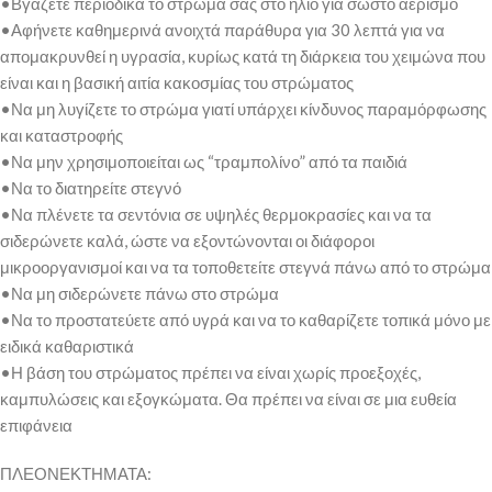
•Βγάζετε περιοδικά το στρώμα σας στο ήλιο για σωστό αερισμό
•Αφήνετε καθημερινά ανοιχτά παράθυρα για 30 λεπτά για να
απομακρυνθεί η υγρασία, κυρίως κατά τη διάρκεια του χειμώνα που
είναι και η βασική αιτία κακοσμίας του στρώματος
•Να μη λυγίζετε το στρώμα γιατί υπάρχει κίνδυνος παραμόρφωσης
και καταστροφής
•Να μην χρησιμοποιείται ως “τραμπολίνο” από τα παιδιά
•Να το διατηρείτε στεγνό
•Να πλένετε τα σεντόνια σε υψηλές θερμοκρασίες και να τα
σιδερώνετε καλά, ώστε να εξοντώνονται οι διάφοροι
μικροοργανισμοί και να τα τοποθετείτε στεγνά πάνω από το στρώμα
•Να μη σιδερώνετε πάνω στο στρώμα
•Να το προστατεύετε από υγρά και να το καθαρίζετε τοπικά μόνο με
ειδικά καθαριστικά
•Η βάση του στρώματος πρέπει να είναι χωρίς προεξοχές,
καμπυλώσεις και εξογκώματα. Θα πρέπει να είναι σε μια ευθεία
επιφάνεια
ΠΛΕΟΝΕΚΤΗΜΑΤΑ: