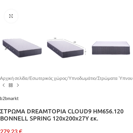
Κάντε κλικ για μεγέθυνση
Αρχική σελίδα
/
Εσωτερικός χώρος
/
Υπνοδωμάτιο
/
Στρώματα Ύπνου
b2bmarkt
ΣΤΡΩΜΑ DREAMTOPIA CLOUD9 HM656.120
BONNELL SPRING 120x200x27Y εκ.
279,23
€