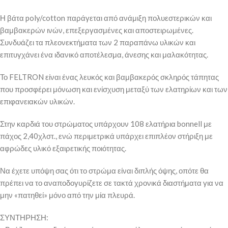
Η βάτα poly/cotton παράγεται από ανάμιξη πολυεστερικών και
βαμβακερών ινών, επεξεργασμένες και αποστειρωμένες.
Συνδυάζει τα πλεονεκτήματα των 2 παραπάνω υλικών και
επιτυγχάνει ένα ιδανικό αποτέλεσμα, άνεσης και μαλακότητας.
Το FELTRON είναι ένας λευκός και βαμβακερός σκληρός τάπητας
που προσφέρει μόνωση και ενίσχυση μεταξύ των ελατηρίων και των
επιφανειακών υλικών.
Στην καρδιά του στρώματος υπάρχουν 108 ελατήρια bonnell με
πάχος 2,40χλστ., ενώ περιμετρικά υπάρχει επιπλέον στήριξη με
αφρώδες υλικό εξαιρετικής ποιότητας.
Να έχετε υπόψη σας ότι το στρώμα είναι διπλής όψης, οπότε θα
πρέπει να το αναποδογυρίζετε σε τακτά χρονικά διαστήματα για να
μην «πατηθεί» μόνο από την μία πλευρά.
ΣΥΝΤΗΡΗΣΗ: