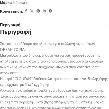
Μάρκα:
b2bmarkt
Κοινή χρήση:
Περιγραφή
Περιγραφή
Σας παρουσιάζουμε την ολοκαίνουρια συλλογή στρωμάτων
DREAMTOPIA!
Μια συλλογή που δημιουργήσαμε για να σας προσφέρουμε την
απόλυτη εμπειρία στον ύπνο χρησιμοποιώντας μόνο τα καλύτερα
υλικά και φυσικά ότι πιο σύγχρονο υπάρχει στην κατασκευή των
στρωμάτων.
Η σειρά “CLOUD09” διαθέτει ελατήρια bonnell και είναι διπλής όψης,
ενώ έρχεται με 3-ετή εγγύηση!
Άλλωστε, το στρώμα αποτελεί ένα μέσον ευεξίας και χαλάρωσης.
Ένας άνθρωπος με υγιεινό ύπνο αλλάζει την στάση του ύπνου του
έως εξήντα φορές τη νύχτα (προς αποφυγή πόνων στους μύες και
στις αρθρώσεις). Η ικανότητα να αλλάζει κανείς στάση χωρίς να