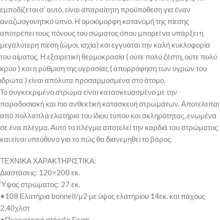
εμποδίζεται σ’ αυτό, είναι απαραίτητη προϋπόθεση για έναν
αναζωογονητικό ύπνο. Η ομοιόμορφη κατανομή της πίεσης
αποτρέπει τους πόνους του σώματος όπου μπορεί να υπάρξει η
μεγαλύτερη πίεση (ώμοι, ισχία) και εγγυάται την καλή κυκλοφορία
του αίματος. Η εξαιρετική θερμοκρασία ( ούτε πολύ ζέστη, ούτε πολύ
κρύο ) και η ρύθμιση της υγρασίας ( απορρόφηση των υγρών του
ιδρώτα ) είναι απόλυτα προσαρμοσμένα στο άτομο.
Το συγκεκριμένο στρώμα είναι κατασκευασμένο με την
παραδοσιακή και πιο ανθεκτική κατασκευή στρωμάτων. Αποτελείται
από πολλαπλά ελατήρια του ίδιου τύπου και σκληρότητας, ενωμένα
σε ένα πλέγμα. Αυτό το πλέγμα αποτελεί την καρδιά του στρώματος
και είναι υπεύθυνο για το πώς θα διανεμηθεί το βάρος.
ΤΕΧΝΙΚΑ ΧΑΡΑΚΤΗΡΙΣΤΙΚΑ:
Διαστάσεις: 120×200 εκ.
Ύψος στρώματος: 27 εκ.
•108 Ελατήρια bonnell/μ2 με ύψος ελατηρίου 14εκ. και πάχους
2,40χλστ
•Περιμετρική στήριξη Foam