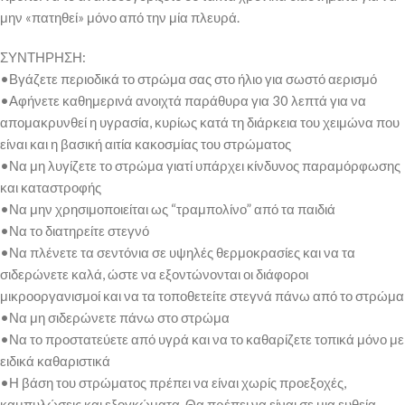
μην «πατηθεί» μόνο από την μία πλευρά.
ΣΥΝΤΗΡΗΣΗ:
•Βγάζετε περιοδικά το στρώμα σας στο ήλιο για σωστό αερισμό
•Αφήνετε καθημερινά ανοιχτά παράθυρα για 30 λεπτά για να
απομακρυνθεί η υγρασία, κυρίως κατά τη διάρκεια του χειμώνα που
είναι και η βασική αιτία κακοσμίας του στρώματος
•Να μη λυγίζετε το στρώμα γιατί υπάρχει κίνδυνος παραμόρφωσης
και καταστροφής
•Να μην χρησιμοποιείται ως “τραμπολίνο” από τα παιδιά
•Να το διατηρείτε στεγνό
•Να πλένετε τα σεντόνια σε υψηλές θερμοκρασίες και να τα
σιδερώνετε καλά, ώστε να εξοντώνονται οι διάφοροι
μικροοργανισμοί και να τα τοποθετείτε στεγνά πάνω από το στρώμα
•Να μη σιδερώνετε πάνω στο στρώμα
•Να το προστατεύετε από υγρά και να το καθαρίζετε τοπικά μόνο με
ειδικά καθαριστικά
•Η βάση του στρώματος πρέπει να είναι χωρίς προεξοχές,
καμπυλώσεις και εξογκώματα. Θα πρέπει να είναι σε μια ευθεία