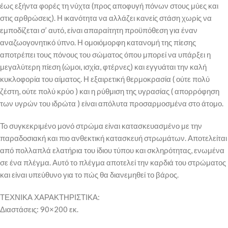
έως εξήντα φορές τη νύχτα (προς αποφυγή πόνων στους μύες και
στις αρθρώσεις). Η ικανότητα να αλλάζει κανείς στάση χωρίς να
εμποδίζεται σ’ αυτό, είναι απαραίτητη προϋπόθεση για έναν
αναζωογονητικό ύπνο. Η ομοιόμορφη κατανομή της πίεσης
αποτρέπει τους πόνους του σώματος όπου μπορεί να υπάρξει η
μεγαλύτερη πίεση (ώμοι, ισχία, φτέρνες) και εγγυάται την καλή
κυκλοφορία του αίματος. Η εξαιρετική θερμοκρασία ( ούτε πολύ
ζέστη, ούτε πολύ κρύο ) και η ρύθμιση της υγρασίας ( απορρόφηση
των υγρών του ιδρώτα ) είναι απόλυτα προσαρμοσμένα στο άτομο.
Το συγκεκριμένο μονό στρώμα είναι κατασκευασμένο με την
παραδοσιακή και πιο ανθεκτική κατασκευή στρωμάτων. Αποτελείται
από πολλαπλά ελατήρια του ίδιου τύπου και σκληρότητας, ενωμένα
σε ένα πλέγμα. Αυτό το πλέγμα αποτελεί την καρδιά του στρώματος
και είναι υπεύθυνο για το πώς θα διανεμηθεί το βάρος.
ΤΕΧΝΙΚΑ ΧΑΡΑΚΤΗΡΙΣΤΙΚΑ:
Διαστάσεις: 90×200 εκ.