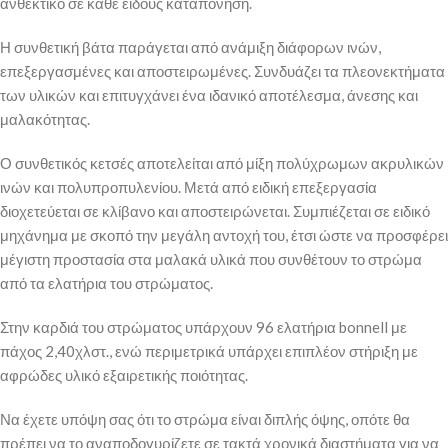
ανθεκτικό σε κάθε είδους καταπόνηση.
Η συνθετική βάτα παράγεται από ανάμιξη διάφορων ινών,
επεξεργασμένες και αποστειρωμένες. Συνδυάζει τα πλεονεκτήματα
των υλικών και επιτυγχάνει ένα ιδανικό αποτέλεσμα, άνεσης και
μαλακότητας.
Ο συνθετικός κετσές αποτελείται από μίξη πολύχρωμων ακρυλικών
ινών και πολυπροπυλενίου. Μετά από ειδική επεξεργασία
διοχετεύεται σε κλίβανο και αποστειρώνεται. Συμπιέζεται σε ειδικό
μηχάνημα με σκοπό την μεγάλη αντοχή του, έτσι ώστε να προσφέρει
μέγιστη προστασία στα μαλακά υλικά που συνθέτουν το στρώμα
από τα ελατήρια του στρώματος.
Στην καρδιά του στρώματος υπάρχουν 96 ελατήρια bonnell με
πάχος 2,40χλστ., ενώ περιμετρικά υπάρχει επιπλέον στήριξη με
αφρώδες υλικό εξαιρετικής ποιότητας.
Να έχετε υπόψη σας ότι το στρώμα είναι διπλής όψης, οπότε θα
πρέπει να το αναποδογυρίζετε σε τακτά χρονικά διαστήματα για να