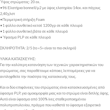
Ύψος στρώματος: 20 εκ.
•96 Ελατήρια bonnell/μ2 με ύψος ελατηρίου 14εκ. και πάχους
2,40χλστ
•Περιμετρική στήριξη Foam
•1 φύλλο συνθετικό κετσέ 1200γρ σε κάθε πλευρά
•1 φύλλο συνθετική βάτα σε κάθε πλευρά
•Ύφασμα PLP σε κάθε πλευρά
ΣΚΛΗΡΟΤΗΤΑ: 2/5 (το «5» είναι το πιο σκληρό)
ΥΛΙΚΑ ΚΑΤΑΣΚΕΥΗΣ:
Για την καλύτερη κατανόηση των τεχνικών χαρακτηριστικών του
στρώματος, σας παραθέτουμε κάποιες λεπτομέρειες για να
αντιληφθείτε την ποιότητα της κατασκευής τους.
Και οι δύο επιφάνειες του στρώματος είναι κατασκευασμένες από
ύφασμα PLP, για ομοιομορφία μιας και το στρώμα είναι διπλής όψης.
Αυτό είναι ύφασμα από 100% ίνες σταθεροποιημένου
πολυπροπυλενίου, πράγμα που καθιστά το ύφασμα εξαιρετικά