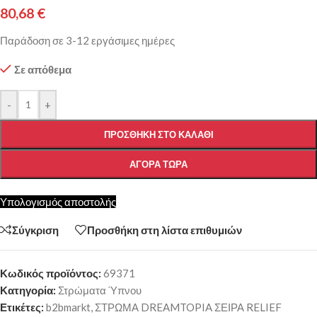
80,68
€
Παράδοση σε 3-12 εργάσιμες ημέρες
Σε απόθεμα
-
+
ΠΡΟΣΘΉΚΗ ΣΤΟ ΚΑΛΆΘΙ
ΑΓΟΡΆ ΤΏΡΑ
Υπολογισμός αποστολής
Σύγκριση
Προσθήκη στη λίστα επιθυμιών
Κωδικός προϊόντος:
69371
Κατηγορία:
Στρώματα Ύπνου
Ετικέτες:
b2bmarkt
,
ΣΤΡΩΜΑ DREAMTOPIA ΣΕΙΡΑ RELIEF