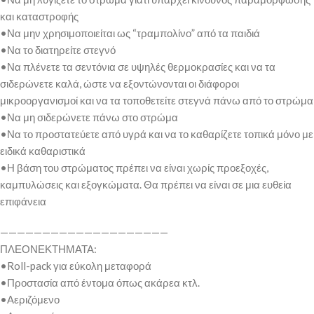
και καταστροφής
•Να μην χρησιμοποιείται ως “τραμπολίνο” από τα παιδιά
•Να το διατηρείτε στεγνό
•Να πλένετε τα σεντόνια σε υψηλές θερμοκρασίες και να τα
σιδερώνετε καλά, ώστε να εξοντώνονται οι διάφοροι
μικροοργανισμοί και να τα τοποθετείτε στεγνά πάνω από το στρώμα
•Να μη σιδερώνετε πάνω στο στρώμα
•Να το προστατεύετε από υγρά και να το καθαρίζετε τοπικά μόνο με
ειδικά καθαριστικά
•Η βάση του στρώματος πρέπει να είναι χωρίς προεξοχές,
καμπυλώσεις και εξογκώματα. Θα πρέπει να είναι σε μια ευθεία
επιφάνεια
————————————————————
ΠΛΕΟΝΕΚΤΗΜΑΤΑ:
•Roll-pack για εύκολη μεταφορά
•Προστασία από έντομα όπως ακάρεα κτλ.
•Αεριζόμενο