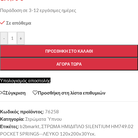
Παράδοση σε 3-12 εργάσιμες ημέρες
Σε απόθεμα
-
+
ΠΡΟΣΘΉΚΗ ΣΤΟ ΚΑΛΆΘΙ
ΑΓΟΡΆ ΤΏΡΑ
Υπολογισμός αποστολής
Σύγκριση
Προσθήκη στη λίστα επιθυμιών
Κωδικός προϊόντος:
76258
Κατηγορία:
Στρώματα Ύπνου
Ετικέτες:
b2bmarkt
,
ΣΤΡΩΜΑ ΗΜΙΔΙΠΛΟ SILENTIUM HM749.02
POCKET SPRINGS--ΛΕΥΚΟ 120x200x30Υεκ.