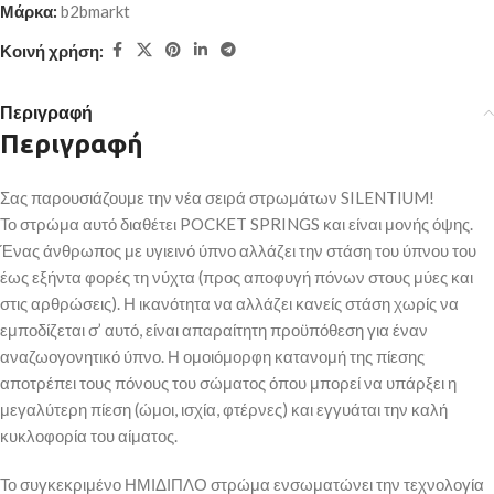
Μάρκα:
b2bmarkt
Κοινή χρήση:
Περιγραφή
Περιγραφή
Σας παρουσιάζουμε την νέα σειρά στρωμάτων SILENTIUM!
Το στρώμα αυτό διαθέτει POCKET SPRINGS και είναι μονής όψης.
Ένας άνθρωπος με υγιεινό ύπνο αλλάζει την στάση του ύπνου του
έως εξήντα φορές τη νύχτα (προς αποφυγή πόνων στους μύες και
στις αρθρώσεις). Η ικανότητα να αλλάζει κανείς στάση χωρίς να
εμποδίζεται σ’ αυτό, είναι απαραίτητη προϋπόθεση για έναν
αναζωογονητικό ύπνο. Η ομοιόμορφη κατανομή της πίεσης
αποτρέπει τους πόνους του σώματος όπου μπορεί να υπάρξει η
μεγαλύτερη πίεση (ώμοι, ισχία, φτέρνες) και εγγυάται την καλή
κυκλοφορία του αίματος.
Το συγκεκριμένο ΗΜΙΔΙΠΛΟ στρώμα ενσωματώνει την τεχνολογία