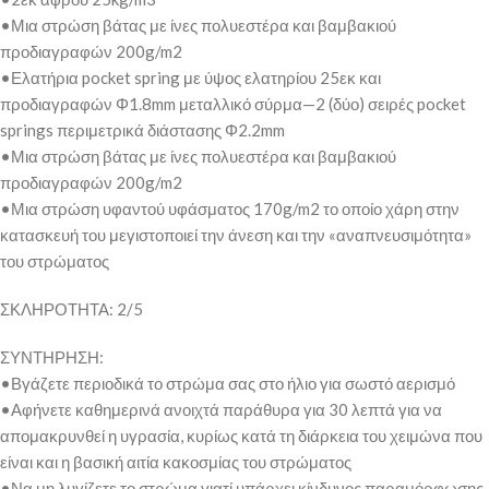
•Μια στρώση βάτας με ίνες πολυεστέρα και βαμβακιού
προδιαγραφών 200g/m2
•Ελατήρια pocket spring με ύψος ελατηρίου 25εκ και
προδιαγραφών Φ1.8mm μεταλλικό σύρμα—2 (δύο) σειρές pocket
springs περιμετρικά διάστασης Φ2.2mm
•Μια στρώση βάτας με ίνες πολυεστέρα και βαμβακιού
προδιαγραφών 200g/m2
•Μια στρώση υφαντού υφάσματος 170g/m2 το οποίο χάρη στην
κατασκευή του μεγιστοποιεί την άνεση και την «αναπνευσιμότητα»
του στρώματος
ΣΚΛΗΡΟΤΗΤΑ: 2/5
ΣΥΝΤΗΡΗΣΗ:
•Βγάζετε περιοδικά το στρώμα σας στο ήλιο για σωστό αερισμό
•Αφήνετε καθημερινά ανοιχτά παράθυρα για 30 λεπτά για να
απομακρυνθεί η υγρασία, κυρίως κατά τη διάρκεια του χειμώνα που
είναι και η βασική αιτία κακοσμίας του στρώματος
•Να μη λυγίζετε το στρώμα γιατί υπάρχει κίνδυνος παραμόρφωσης