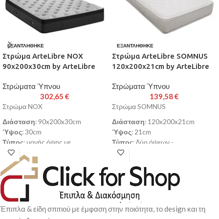
ΕΞΑΝΤΛΉΘΗΚΕ
ΕΞΑΝΤΛΉΘΗΚΕ
Στρώμα ArteLibre NOX
Στρώμα ArteLibre SOMNUS
90x200x30cm by ArteLibre
120x200x21cm by ArteLibre
Στρώματα Ύπνου
Στρώματα Ύπνου
302,65
€
139,58
€
Στρώμα NOX
Στρώμα SOMNUS
Διάσταση
: 90x200x30cm
Διάσταση
: 120x200x21cm
Ύψος
: 30cm
Ύψος
: 21cm
Τύπος
: μονής όψης με
Τύπος
: δύο όψεων -
ενσωματωμένο ανώστρωμα
αντιβακτηριακό (Ultra Fresh)
Eurotop
Σκληρότητα
: μέτριο/σκληρό
Σκληρότητα
: μέτριο
Ύφασμα
: αντιβακτηριακό
Ύφασμα
: tencel
Εγγύηση
: 4 χρόνια
Εγγύηση
: 6 χρόνια
Σύνθεση Στρώματος:
Σύνθεση Στρώματος:
Έπιπλα & είδη σπιτιού με έμφαση στην ποιότητα, το design και τη
Ύφασμα με επεξεργασία Ultra