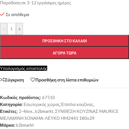
Παράδοση σε 3-12 εργάσιμες ημέρες
Σε απόθεμα
-
+
ΠΡΟΣΘΉΚΗ ΣΤΟ ΚΑΛΆΘΙ
ΑΓΟΡΆ ΤΏΡΑ
Υπολογισμός αποστολής
Σύγκριση
Προσθήκη στη λίστα επιθυμιών
Κωδικός προϊόντος:
67510
Κατηγορία:
Εσωτερικός χώρος,Έπιπλα κουζίνας,
Ετικέτες:
2-46εκ.
,
b2bmarkt
,
ΣΥΝΘΕΣΗ ΚΟΥΖΙΝΑΣ MAURICE
ΜΕΛΑΜΙΝΗ SONAMA-ΛΕΥΚΟ HM2441 180x29
Μάρκα:
b2bmarkt