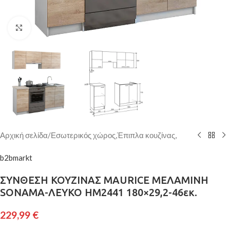
Κάντε κλικ για μεγέθυνση
Αρχική σελίδα
/
Εσωτερικός χώρος,Έπιπλα κουζίνας,
b2bmarkt
ΣΥΝΘΕΣΗ ΚΟΥΖΙΝΑΣ MAURICE ΜΕΛΑΜΙΝΗ
SONAMA-ΛΕΥΚΟ HM2441 180×29,2-46εκ.
229,99
€