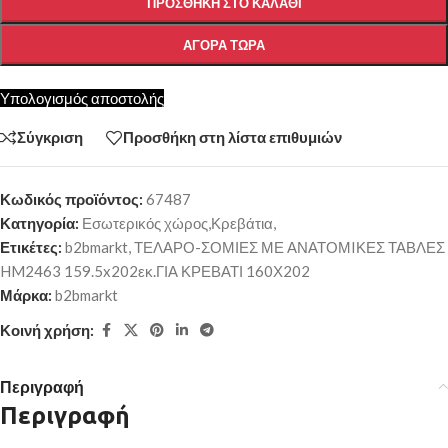
ΠΡΟΣΘΉΚΗ ΣΤΟ ΚΑΛΆΘΙ
ΑΓΟΡΆ ΤΏΡΑ
Υπολογισμός αποστολής
Σύγκριση
Προσθήκη στη λίστα επιθυμιών
Κωδικός προϊόντος:
67487
Κατηγορία:
Εσωτερικός χώρος,Κρεβάτια,
Ετικέτες:
b2bmarkt
,
ΤΕΛΑΡΟ-ΣΟΜΙΕΣ ΜΕ ΑΝΑΤΟΜIΚΕΣ ΤΑΒΛΕΣ
HM2463 159.5x202εκ.ΓΙΑ ΚΡΕΒΑΤΙ 160Χ202
Μάρκα:
b2bmarkt
Κοινή χρήση:
Περιγραφή
Περιγραφή