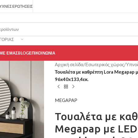
ΥΧΝΈΣ ΕΡΩΤΉΣΕΙΣ
ΓΟΡΊΑΣ
 ΜΕ ΕΜΆΣ
BLOG
ΕΠΙΚΟΙΝΩΝΊΑ
Αρχική σελίδα
/
Εσωτερικός χώρος
/
Υπνο
Τουαλέτα με καθρέπτη Lora Megapap μ
96x40x133,4εκ.
MEGAPAP
Τουαλέτα με καθ
Megapap με LED