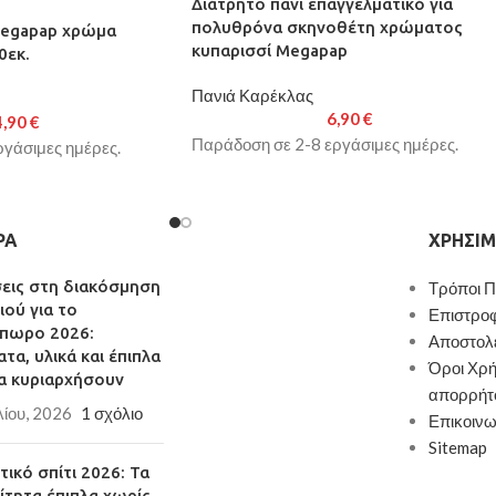
Διάτρητο πανί επαγγελματικό για
πολυθρόνα σκηνοθέτη χρώματος
Megapap χρώμα
κυπαρισσί Megapap
0εκ.
Πανιά Καρέκλας
6,90
€
4,90
€
Παράδοση σε 2-8 εργάσιμες ημέρες.
γάσιμες ημέρες.
ΡΑ
ΧΡΉΣΙΜ
σεις στη διακόσμηση
Τρόποι 
ιού για το
Επιστρο
πωρο 2026:
Αποστολ
τα, υλικά και έπιπλα
Όροι Χρή
α κυριαρχήσουν
απορρήτ
λίου, 2026
1 σχόλιο
Επικοινω
Sitemap
ικό σπίτι 2026: Τα
ίτητα έπιπλα χωρίς