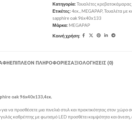
Κατηγορία:
Τουαλέτες κρεβατοκάμαρας
Ετικέτες:
4εκ.
,
MEGAPAP
,
Τουαλέτα με 
sapphire oak 96x40x133
Μάρκα:
MEGAPAP
Κοινή χρήση:
ΡΑΦΉ
ΕΠΙΠΛΈΟΝ ΠΛΗΡΟΦΟΡΊΕΣ
ΑΞΙΟΛΟΓΉΣΕΙΣ (0)
phire oak 96x40x133,4εκ
.
για να προσθέσετε μια πινελιά στυλ και πρακτικότητας στον χώρο σας.
υλός καθρέπτης με φωτισμό LED προσθέτει κομψότητα και άνεση, 