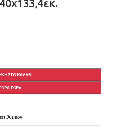
x40x133,4εκ.
ΚΗ ΣΤΟ ΚΑΛΆΘΙ
ΓΟΡΆ ΤΏΡΑ
 επιθυμιών