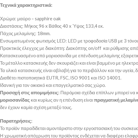
Τεχνικά χαρακτηριστικά:
Χρώμα: μαύρο – sapphire oak
Διαστάσεις: Μήκος 96 x Βάθος 40 x Ύψος 133,4 εκ.
Πάχος μελαμίνης: 18mm.
Ενσωματωμένος φωτισμός LED: LED με τροφοδοσία USB με 3 τόνους
Πρακτικός έλεγχος με διακόπτη: Διακόπτης on/off και ρύθμισης α
Κατασκευασμένο από μοριοσανίδα με επένδυση μελαμίνης εξαιρετικ
Το μέταλλο κατασκευής δεν σκουριάζει και είναι βαμμένο με ηλεκτρ
Τα υλικά κατασκευής είναι αβλαβή για το περιβάλλον και την υγεία
Διαθέτει πιστοποιητικά EUTR, FSC, ISO 9001 και ISO 14001.
Ιδανική για τον οικιακό και επαγγελματικό σας χώρο.
Προσοχή στις απομιμήσεις:
Παρόμοια σχέδια επίπλων μπορεί να κ
μοριοσανίδας
και κυρίως αν η επένδυση είναι
πραγματική μελαμίν
δεν έχουν καμία σχέση μεταξύ τους.
Παρατηρήσεις:
Το προϊόν παραδίδεται αμοντάριστο στην εργοστασιακή του συσκευ
Η χρωματική απόχρωση του προϊόντος ενδέχεται να διαφέρει ελαφρ