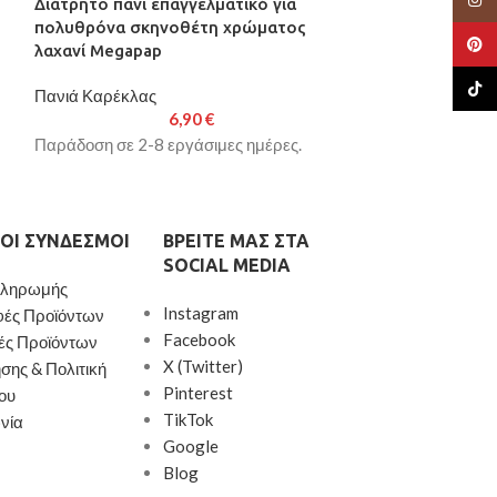
Διάτρητο πανί επαγγελματικό για
ΕΞΑΝΤΛΉΘΗΚΕ
πολυθρόνα σκηνοθέτη χρώματος
Καρέκλα γραφε
Pinte
λαχανί Megapap
ύφασμα Mesh 
66,5x70x123/1
TikTo
Πανιά Καρέκλας
6,90
€
Χωρίς Κατηγορί
Παράδοση σε 2-8 εργάσιμες ημέρες.
Παράδοση σε 2-8
ΟΙ ΣΎΝΔΕΣΜΟΙ
ΒΡΕΊΤΕ ΜΑΣ ΣΤΑ
SOCIAL MEDIA
Πληρωμής
Instagram
φές Προϊόντων
Facebook
ές Προϊόντων
X (Twitter)
σης & Πολιτική
Pinterest
ου
TikTok
νία
Google
Blog