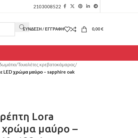
2103008522
ΣΎΝΔΕΣΗ / ΕΓΓΡΑΦΉ
0,00
€
δωμάτιο
/
Τουαλέτες κρεβατοκάμαρας
/
ε LED χρώμα μαύρο – sapphire oak
ρέπτη Lora
 χρώμα μαύρο –