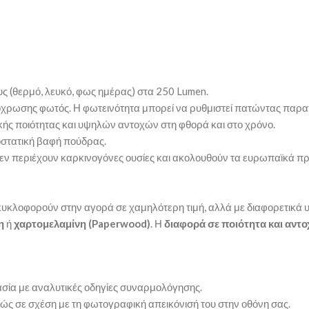
 (θερμό, λευκό, φως ημέρας) στα 250 Lumen.
πόχρωσης φωτός. Η φωτεινότητα μπορεί να ρυθμιστεί πατώντας παρ
ής ποιότητας και υψηλών αντοχών στη φθορά και στο χρόνο.
οστατική βαφή πούδρας.
, δεν περιέχουν καρκινογόνες ουσίες και ακολουθούν τα ευρωπαϊκά π
υκλοφορούν στην αγορά σε χαμηλότερη τιμή, αλλά με διαφορετικά υ
η
ή
χαρτομελαμίνη (Paperwood)
. Η
διαφορά σε ποιότητα και αντο
ασία με αναλυτικές οδηγίες συναρμολόγησης.
ώς σε σχέση με τη φωτογραφική απεικόνισή του στην οθόνη σας.