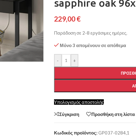
sapphire oak 96
229,00
€
Παράδοση σε 2-8 εργάσιμες ημέρες.
Μόνο 3 απομένουν σε απόθεμα
-
+
ΠΡΟΣΘΉ
Α
Υπολογισμός αποστολής
Σύγκριση
Προσθήκη στη λίστα
Κωδικός προϊόντος:
GP037-0284,1