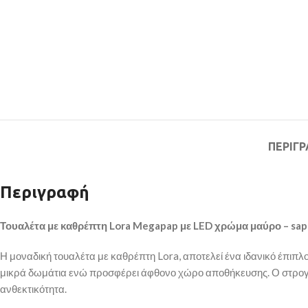
ΠΕΡΙΓ
Περιγραφή
Τουαλέτα
με
καθρέπτη
Lora Megapap με
LED χρώμα
μαύρο
– sap
Η μοναδική τουαλέτα με καθρέπτη Lora, αποτελεί ένα ιδανικό έπιπλο 
μικρά δωμάτια ενώ προσφέρει άφθονο χώρο αποθήκευσης. Ο στρογγ
ανθεκτικότητα.