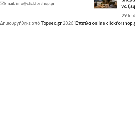
Email: info@clickforshop.gr
να ξε
29 Ιου
Δημιουργήθηκε από
Topseo.gr
2026
Έπιπλα online clickforshop.