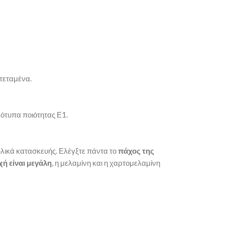
ατεταμένα.
ρότυπα ποιότητας Ε1.
λικά κατασκευής. Ελέγξτε πάντα το
πάχος της
χή είναι μεγάλη
, η μελαμίνη και η χαρτομελαμίνη