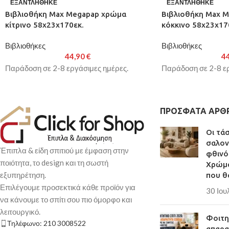
ΕΞΑΝΤΛΉΘΗΚΕ
ΕΞΑΝΤΛΉΘΗΚΕ
Βιβλιοθήκη Max Megapap χρώμα
Βιβλιοθήκη Max 
κίτρινο 58x23x170εκ.
κόκκινο 58x23x17
Βιβλιοθήκες
Βιβλιοθήκες
44,90
€
4
Παράδοση σε 2-8 εργάσιμες ημέρες.
Παράδοση σε 2-8 ερ
ΠΡΌΣΦΑΤΑ ΆΡΘ
Οι τά
σαλον
Έπιπλα & είδη σπιτιού με έμφαση στην
φθινό
ποιότητα, το design και τη σωστή
Χρώμα
εξυπηρέτηση.
που θ
Επιλέγουμε προσεκτικά κάθε προϊόν για
30 Ιου
να κάνουμε το σπίτι σου πιο όμορφο και
λειτουργικό.
Φοιτητ
Τηλέφωνο: 210 3008522
απαρα