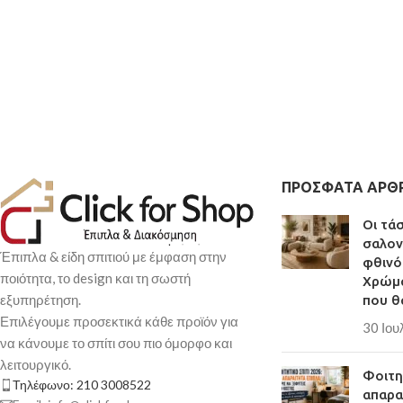
Διαστάσεις
: 60x4
Σκελετός από υψηλή
μοριοσανίδα με αντ
χρόνο
Παράγεται σύμφωνα
πρότυπα ποιότητας 
για το περιβάλλον κα
Προσφέρει άπλετο 
που θα καλύψει όλες
ΠΡΌΣΦΑΤΑ ΆΡΘ
Μια έξυπνη επιλογή
μεταμορφώσει θετικ
Οι τά
σαλον
πιο πρακτικό και ό
Έπιπλα & είδη σπιτιού με έμφαση στην
φθινό
Παράδοση σε 3-10 
ποιότητα, το design και τη σωστή
Χρώμα
εξυπηρέτηση.
που θ
Επιλέγουμε προσεκτικά κάθε προϊόν για
30 Ιου
να κάνουμε το σπίτι σου πιο όμορφο και
λειτουργικό.
Φοιτητ
Τηλέφωνο: 210 3008522
απαρα