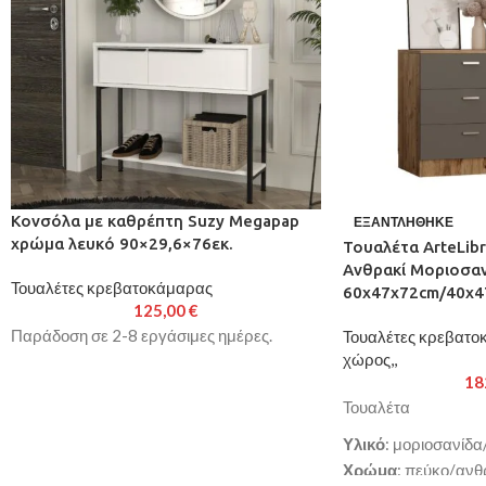
Κονσόλα με καθρέπτη Suzy Megapap
ΕΞΑΝΤΛΉΘΗΚΕ
χρώμα λευκό 90×29,6×76εκ.
Τουαλέτα ArteLib
Ανθρακί Μοριοσαν
Τουαλέτες κρεβατοκάμαρας
60x47x72cm/40x4
125,00
€
Παράδοση σε 2-8 εργάσιμες ημέρες.
Τουαλέτες κρεβατο
χώρος,,
18
Τουαλέτα
Υλικό
: μοριοσανίδα
Χρώμα
: πεύκο/ανθ