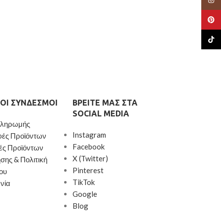
Pinte
TikTo
ΟΙ ΣΎΝΔΕΣΜΟΙ
ΒΡΕΊΤΕ ΜΑΣ ΣΤΑ
SOCIAL MEDIA
Πληρωμής
Instagram
φές Προϊόντων
Facebook
ές Προϊόντων
X (Twitter)
σης & Πολιτική
Pinterest
ου
TikTok
νία
Google
Blog