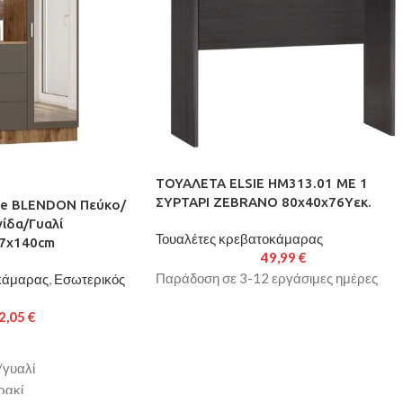
ΤΟΥΑΛΕΤΑ ELSIE HM313.01 ΜΕ 1
ΣΥΡΤΑΡΙ ZEBRANO 80x40x76Yεκ.
re BLENDON Πεύκο/
ίδα/Γυαλί
Τουαλέτες κρεβατοκάμαρας
7x140cm
49,99
€
Παράδοση σε 3-12 εργάσιμες ημέρες
κάμαρας
,
Εσωτερικός
2,05
€
/γυαλί
ρακί