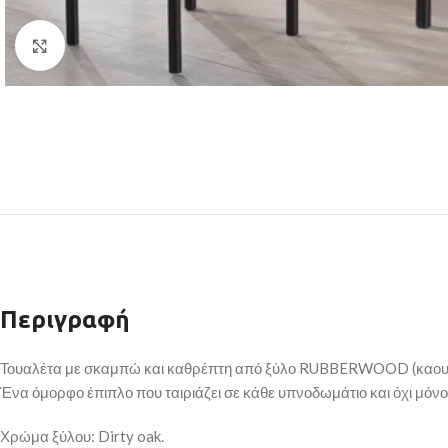
Κάντε κλικ για μεγέθυνση
Περιγραφή
Τουαλέτα με σκαμπώ και καθρέπτη από ξύλο RUBBERWOOD (καουτσ
Ένα όμορφο έπιπλο που ταιριάζει σε κάθε υπνοδωμάτιο και όχι μόνο
Χρώμα ξύλου: Dirty oak.