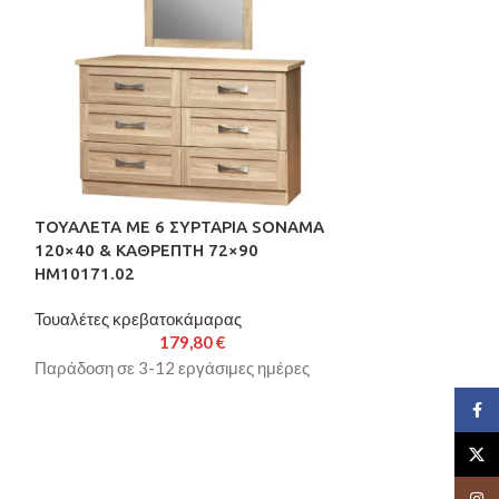
ΤΟΥΑΛΕΤΑ ΜΕ 6 ΣΥΡΤΑΡΙΑ SONAMA
ΤΟΥΑΛΕΤΑ ΜΕ 
120×40 & ΚΑΘΡΕΠΤΗ 72×90
120x40x76 cm.
HM10171.02
HM10171.01
Τουαλέτες κρεβατοκάμαρας
Τουαλέτες κρεβ
179,80
€
Παράδοση σε 3-12 εργάσιμες ημέρες
Παράδοση σε 3-
Face
X
Insta