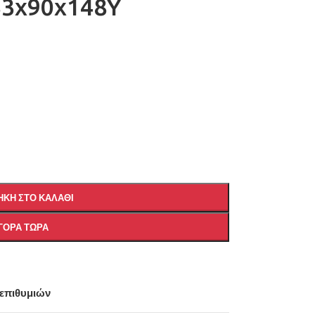
3x90x148Y
ΚΗ ΣΤΟ ΚΑΛΆΘΙ
ΓΟΡΆ ΤΏΡΑ
 επιθυμιών