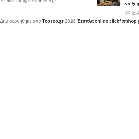
Email: info@clickforshop.gr
να ξε
29 Ιου
Δημιουργήθηκε από
Topseo.gr
2026
Έπιπλα online clickforshop.