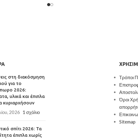
7x72cm/40x47x140cm
ς ποιότητας
οχή στη φθορά και στο
 με τα Ευρωπαϊκά
Ε1 που είναι ακίνδυνα
ι την υγεία
αποθηκευτικό χωρό
 σας τις ανάγκες
ΡΑ
ΧΡΉΣΙΜ
 σε έπιπλο που θα
ά το χώρο σας σε κάτι
σεις στη διακόσμηση
Τρόποι 
ιού για το
μορφο
Επιστρο
πωρο 2026:
εργάσιμες ημέρες
Αποστολ
τα, υλικά και έπιπλα
Όροι Χρή
α κυριαρχήσουν
απορρήτ
λίου, 2026
1 σχόλιο
Επικοινω
Sitemap
ικό σπίτι 2026: Τα
ίτητα έπιπλα χωρίς