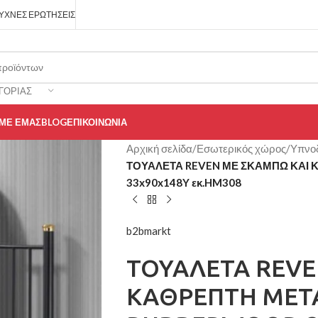
ΥΧΝΈΣ ΕΡΩΤΉΣΕΙΣ
ΓΟΡΊΑΣ
 ΜΕ ΕΜΆΣ
BLOG
ΕΠΙΚΟΙΝΩΝΊΑ
Αρχική σελίδα
/
Εσωτερικός χώρος
/
Υπνο
ΤΟΥΑΛΕΤΑ REVEN ΜΕ ΣΚΑΜΠΩ ΚΑΙ
33x90x148Y εκ.HM308
b2bmarkt
ΤΟΥΑΛΕΤΑ REVE
ΚΑΘΡΕΠΤΗ ΜΕΤ