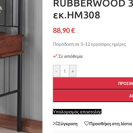
RUBBERWOOD 3
εκ.HM308
88,90
€
Παράδοση σε 3-12 εργάσιμες ημέρες
Σε απόθεμα
-
+
ΠΡΟΣΘΉ
Α
Υπολογισμός αποστολής
Σύγκριση
Προσθήκη στη λίστα