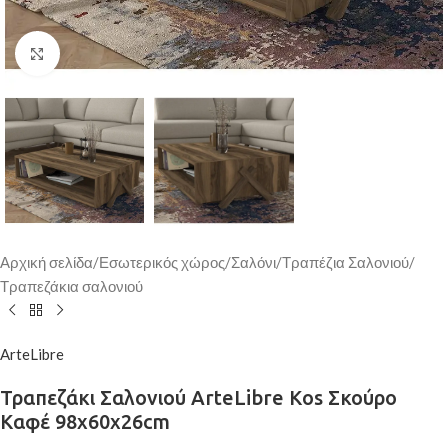
Κάντε κλικ για μεγέθυνση
Αρχική σελίδα
/
Εσωτερικός χώρος
/
Σαλόνι
/
Τραπέζια Σαλονιού
/
Τραπεζάκια σαλονιού
ArteLibre
Τραπεζάκι Σαλονιού ArteLibre Kos Σκούρο
Καφέ 98x60x26cm