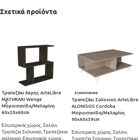
Σχετικά προϊόντα
Τραπεζάκι Άκρης ArteLibre
ΕΞΑΝΤΛΉΘΗΚΕ
MATHRAKI Wenge
Τραπεζάκι Σαλονιού ArteLibre
Μοριοσανίδα/Μελαμίνη
ALONISOS Cordoba
60x20x60cm
Μοριοσανίδα/Μελαμίνη
90x60x39cm
Εσωτερικός χώρος
,
Σαλόνι
,
Τραπέζια Σαλονιού
,
Τραπεζάκια
Εσωτερικός χώρος
,
Σαλόνι
,
σαλονιού
,
Εσωτερικός χώρος,,
Τραπέζια Σαλονιού
,
Τραπεζάκια