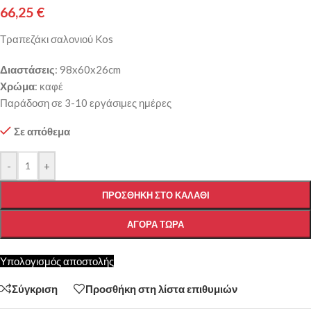
66,25
€
Τραπεζάκι σαλονιού Kos
Διαστάσεις
: 98x60x26cm
Χρώμα
: καφέ
Παράδοση σε 3-10 εργάσιμες ημέρες
Σε απόθεμα
-
+
ΠΡΟΣΘΉΚΗ ΣΤΟ ΚΑΛΆΘΙ
ΑΓΟΡΆ ΤΏΡΑ
Υπολογισμός αποστολής
Σύγκριση
Προσθήκη στη λίστα επιθυμιών