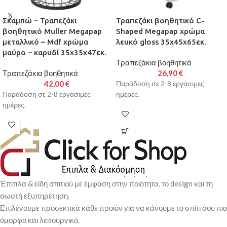
Σκαμπώ – Τραπεζάκι
Τραπεζάκι βοηθητικό C-
βοηθητικό Muller Megapap
Shaped Megapap χρώμα
μεταλλικό – Mdf χρώμα
λευκό gloss 35x45x65εκ.
μαύρο – καρυδί 35x35x47εκ.
Τραπεζάκια βοηθητικά
Τραπεζάκια βοηθητικά
26,90
€
42,00
€
Παράδοση σε 2-8 εργάσιμες
Παράδοση σε 2-8 εργάσιμες
ημέρες.
ημέρες.
Έπιπλα & είδη σπιτιού με έμφαση στην ποιότητα, το design και τη
σωστή εξυπηρέτηση.
Επιλέγουμε προσεκτικά κάθε προϊόν για να κάνουμε το σπίτι σου πιο
όμορφο και λειτουργικό.