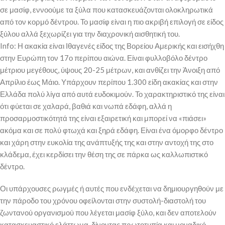
σε μασίφ, εννοούμε τα ξύλα που κατασκευάζονται ολοκληρωτικά
από τον κορμό δέντρου. Το μασίφ είναι η πιο ακριβή επιλογή σε είδος
ξύλου αλλά ξεχωρίζει για την διαχρονική αισθητική του.
Info: Η ακακία είναι Ιθαγενές είδος της Βορείου Αμερικής και εισήχθη
στην Ευρώπη τον 17ο περίπου αιώνα. Είναι φυλλοβόλο δέντρο
μέτριου μεγέθους, ύψους 20-25 μέτρων, και ανθίζει την Άνοιξη από
Απρίλιο έως Μάιο. Υπάρχουν περίπου 1.300 είδη ακακίας και στην
Ελλάδα πολύ λίγα από αυτά ευδοκιμούν. Το χαρακτηριστικό της είναι
ότι φύεται σε χαλαρά, βαθιά και νωπά εδάφη, αλλά η
προσαρμοστικότητά της είναι εξαιρετική και μπορεί να «πιάσει»
ακόμα και σε πολύ φτωχά και ξηρά εδάφη. Είναι ένα όμορφο δέντρο
και χάρη στην ευκολία της ανάπτυξής της και στην αντοχή της στο
κλάδεμα, έχει κερδίσει την θέση της σε πάρκα ως καλλωπιστικό
δέντρο.
Οι υπάρχουσες ρωγμές ή αυτές που ενδέχεται να δημιουργηθούν με
την πάροδο του χρόνου οφείλονται στην συστολή-διαστολή του
ζωντανού οργανισμού που λέγεται μασίφ ξύλο, και δεν αποτελούν
κατασκευαστικό ελάττωμα, δίνοντας πρωτοτυπία και μοναδικό