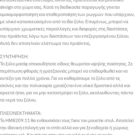
design στο χώρο σας. Κατά τη διαδικασία παραγωγής γίνεται
ομοιομορφοποίηση και σταθεροποίηση των ρωγμών που υπάρχουν,
με υλικό κατασκευασμένο από το ίδιο ξύλο. Επομένως, μπορεί να
υπάρχουν χρωματικές παραλλαγές και διαφορές στις διαστάσεις
του προϊόντος λόγω των διαστάσεων του επεξεργασμένου ξύλου.
Αυτά δεν αποτελούν ελάττωμα του προϊόντος.
ΣΥΝΤΗΡΗΣΗ:
Το ξύλο μασίφ οποιουδήποτε είδους θεωρείται υψηλής ποιότητας. Σε
περίπτωση φθοράς ή γρατζουνιάς μπορεί να επιδιορθωθεί και να
αντέξει για πολλά χρόνια. Για να καθαρίσουμε το ξύλο από τις
σκόνες και την πολυκαιρία χρειάζεται ένα υλικό δραστικό αλλά και
αρκετά ήπιο, για να μην καταστρέψει το ξύλο, ακολουθώντας πάντα
τα νερά του ξύλου.
ΠΛΕΟΝΕΚΤΗΜΑΤΑ:
Το ΗΜ8209.11 θα ενθουσιάσει τους fans του ρουστίκ στυλ. Αποτελεί
την ιδανική επιλογή για το σπίτι αλλά και για ξενοδοχεία ή χώρους
εστίασης κτλ. Και πάντα στην πιο χαμηλή τιμή της αγοράς.