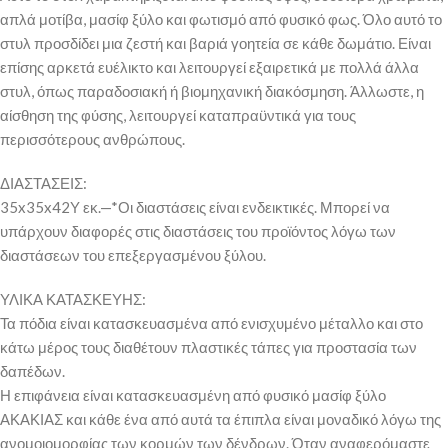
απλά μοτίβα, μασίφ ξύλο και φωτισμό από φυσικό φως. Όλο αυτό το
στυλ προσδίδει μια ζεστή και βαριά γοητεία σε κάθε δωμάτιο. Είναι
επίσης αρκετά ευέλικτο και λειτουργεί εξαιρετικά με πολλά άλλα
στυλ, όπως παραδοσιακή ή βιομηχανική διακόσμηση. Άλλωστε, η
αίσθηση της φύσης, λειτουργεί καταπραϋντικά για τους
περισσότερους ανθρώπους.
ΔΙΑΣΤΑΣΕΙΣ:
35x35x42Υ εκ.—*Οι διαστάσεις είναι ενδεικτικές. Μπορεί να
υπάρχουν διαφορές στις διαστάσεις του προϊόντος λόγω των
διαστάσεων του επεξεργασμένου ξύλου.
ΥΛΙΚΑ ΚΑΤΑΣΚΕΥΗΣ:
Τα πόδια είναι κατασκευασμένα από ενισχυμένο μέταλλο και στο
κάτω μέρος τους διαθέτουν πλαστικές τάπες για προστασία των
δαπέδων.
Η επιφάνεια είναι κατασκευασμένη από φυσικό μασίφ ξύλο
ΑΚΑΚΙΑΣ και κάθε ένα από αυτά τα έπιπλα είναι μοναδικό λόγω της
ανομοιομορφίας των κορμών των δένδρων. Όταν αναφερόμαστε