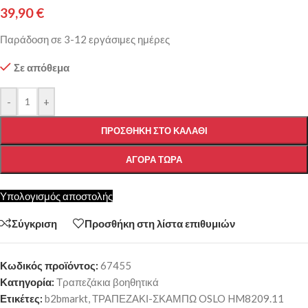
39,90
€
Παράδοση σε 3-12 εργάσιμες ημέρες
Σε απόθεμα
-
+
ΠΡΟΣΘΉΚΗ ΣΤΟ ΚΑΛΆΘΙ
ΑΓΟΡΆ ΤΏΡΑ
Υπολογισμός αποστολής
Σύγκριση
Προσθήκη στη λίστα επιθυμιών
Κωδικός προϊόντος:
67455
Κατηγορία:
Τραπεζάκια βοηθητικά
Ετικέτες:
b2bmarkt
,
ΤΡΑΠΕΖΑΚΙ-ΣΚΑΜΠΩ OSLO HM8209.11