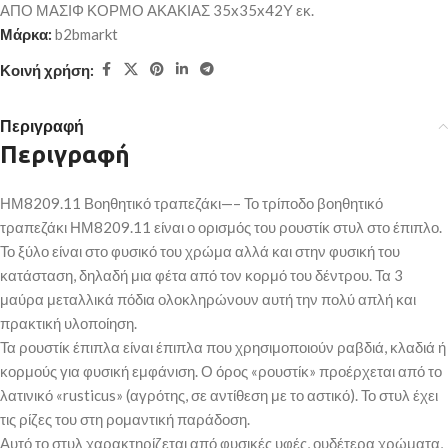
ΑΠΟ ΜΑΣΙΦ ΚΟΡΜΟ ΑΚΑΚΙΑΣ 35x35x42Υ εκ.
Μάρκα:
b2bmarkt
Κοινή χρήση:
Περιγραφή
Περιγραφή
ΗΜ8209.11 Βοηθητικό τραπεζάκι—– Το τρίποδο βοηθητικό
τραπεζάκι ΗΜ8209.11 είναι ο ορισμός του ρουστίκ στυλ στο έπιπλο.
Το ξύλο είναι στο φυσικό του χρώμα αλλά και στην φυσική του
κατάσταση, δηλαδή μια φέτα από τον κορμό του δέντρου. Τα 3
μαύρα μεταλλικά πόδια ολοκληρώνουν αυτή την πολύ απλή και
πρακτική υλοποίηση.
Τα ρουστίκ έπιπλα είναι έπιπλα που χρησιμοποιούν ραβδιά, κλαδιά ή
κορμούς για φυσική εμφάνιση. Ο όρος «ρουστίκ» προέρχεται από το
λατινικό «rusticus» (αγρότης, σε αντίθεση με το αστικό). Το στυλ έχει
τις ρίζες του στη ρομαντική παράδοση.
Αυτό το στυλ χαρακτηρίζεται από φυσικές υφές, ουδέτερα χρώματα,