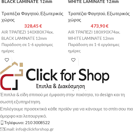
BLACK LAMINATE 12mm
WHITE LAMINATE 12mm
Τραπέζια Φαγητού
,
Εξωτερικός
Τραπέζια Φαγητού
,
Εξωτερικός
χώρος
χώρος
328,45
€
473,90
€
AIR ΤΡΑΠΕΖΙ 140Χ80Χ74εκ.
AIR ΤΡΑΠΕΖΙ 180Χ90Χ74εκ.
BLACK LAMINATE 12mm
WHITE LAMINATE 12mm
Παράδοση σε 1-6 εργάσιμες
Παράδοση σε 1-6 εργάσιμες
ημέρες
ημέρες
Έπιπλα & είδη σπιτιού με έμφαση στην ποιότητα, το design και τη
σωστή εξυπηρέτηση.
Επιλέγουμε προσεκτικά κάθε προϊόν για να κάνουμε το σπίτι σου πιο
όμορφο και λειτουργικό.
Τηλέφωνο: 210 3008522
Email: info@clickforshop.gr