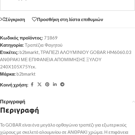
Σύγκριση
Προσθήκη στη λίστα επιθυμιών
Κωδικός προϊόντος:
71869
Κατηγορία:
Τραπέζια Φαγητού
Ετικέτες:
b2bmarkt
,
ΤΡΑΠΕΖΙ ΑΛΟΥΜΙΝΙΟΥ GOBAR HM6060.03
ΑΝΘΡΑΚΙ ΜΕ ΕΠΙΦΑΝΕΙΑ ΑΠΟΜΙΜΗΣΗΣ ΞΥΛΟΥ
240Χ105Χ75Υεκ.
Μάρκα:
b2bmarkt
Κοινή χρήση:
Περιγραφή
Περιγραφή
Το GOBAR είναι ένα μεγάλο ορθογώνιο τραπέζι για εξωτερικούς
χώρους με σκελετό αλουμινίου σε ΑΝΘΡΑΚΙ χρώμα. Η επιφάνεια