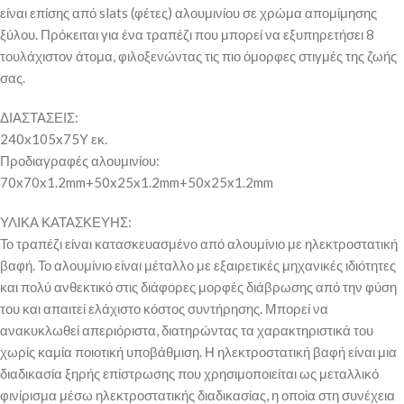
είναι επίσης από slats (φέτες) αλουμινίου σε χρώμα απομίμησης
ξύλου. Πρόκειται για ένα τραπέζι που μπορεί να εξυπηρετήσει 8
τουλάχιστον άτομα, φιλοξενώντας τις πιο όμορφες στιγμές της ζωής
σας.
ΔΙΑΣΤΑΣΕΙΣ:
240x105x75Υ εκ.
Προδιαγραφές αλουμινίου:
70x70x1.2mm+50x25x1.2mm+50x25x1.2mm
ΥΛΙΚΑ ΚΑΤΑΣΚΕΥΗΣ:
Το τραπέζι είναι κατασκευασμένο από αλουμίνιο με ηλεκτροστατική
βαφή. Το αλουμίνιο είναι μέταλλο με εξαιρετικές μηχανικές ιδιότητες
και πολύ ανθεκτικό στις διάφορες μορφές διάβρωσης από την φύση
του και απαιτεί ελάχιστο κόστος συντήρησης. Μπορεί να
ανακυκλωθεί απεριόριστα, διατηρώντας τα χαρακτηριστικά του
χωρίς καμία ποιοτική υποβάθμιση. Η ηλεκτροστατική βαφή είναι μια
διαδικασία ξηρής επίστρωσης που χρησιμοποιείται ως μεταλλικό
φινίρισμα μέσω ηλεκτροστατικής διαδικασίας, η οποία στη συνέχεια