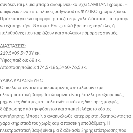
συνδέονται με μια μπάρα αλουμινίου και έχει ΣΑΜΠΑΝΙ χρώμα. Η
επιφάνεια είναι από πλάκες polywood σε ΦΥΣΙΚΟ χρώμα ξύλου.
Πρόκειται για ένα όμορφο τραπέζι σε μεγάλη διάσταση, που μπορεί
να εξυπηρετήσει 8 άτομα. Εσείς απλά βρείτε τις καρέκλες ή
πολυθρόνες που ταιριάζουν και απολαύστε όμορφες στιγμές.
ΔΙΑΣΤΑΣΕΙΣ:
219,5×89,5×73Υ εκ.
Ύψος παιδιού: 68 εκ.
Απόσταση ποδιού: 174,5-186,5×60-76,5 εκ.
ΥΛΙΚΑ ΚΑΤΑΣΚΕΥΗΣ:
Ο σκελετός είναι κατασκευασμένος από αλουμίνιο με
ηλεκτροστατική βαφή. Το αλουμίνιο είναι μέταλλο με εξαιρετικές
μηχανικές ιδιότητες και πολύ ανθεκτικό στις διάφορες μορφές
διάβρωσης από την φύση του και απαιτεί ελάχιστο κόστος
συντήρησης. Μπορεί να ανακυκλωθεί απεριόριστα, διατηρώντας τα
χαρακτηριστικά του χωρίς καμία ποιοτική υποβάθμιση. Η
ηλεκτροστατική βαφή είναι μια διαδικασία ξηρής επίστρωσης που