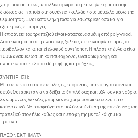
χρησιμοποιείται ως μεταλλικό φινίρισμα μέσω ηλεκτροστατικής
διαδικασίας, η οποία στη συνέχεια «κολλάει» στο μέταλλο μέσω της
θερμότητας. Είναι κατάλληλη τόσο για εσωτερικές όσο και για
εξωτερικές εφαρμογές.
Η επιφάνεια του τραπεζιού είναι κατασκευασμένη από polywood.
Αυτό είναι μια μορφή πλαστικής ξυλείας που είναι φιλική προς το
περιβάλλον και απαιτεί ελαφρά συντήρηση. Η πλαστική ξυλεία είναι
100% ανακυκλώσιμη και ταυτόχρονα, είναι αδιάβροχη και
αντιστέκεται σε όλα τα είδη σήψης και μούχλας.
ΣΥΝΤΗΡΗΣΗ:
Μπορείτε να σκουπίσετε όλες τις επιφάνειες με ένα υγρό πανί και
αυτό είναι αρκετό για να δείξει το έπιπλό σας και πάλι σαν καινούριο.
Σε επίμονους λεκέδες μπορείτε να χρησιμοποιήσετε ένα ήπιο
καθαριστικό. Να αποφεύγεται η πολύωρη έκθεση της επιφάνειας του
τραπεζιού στον ήλιο καθώς και η επαφή της με τοξικά χημικά
προϊόντα.
ΠΛΕΟΝΕΚΤΗΜΑΤΑ: