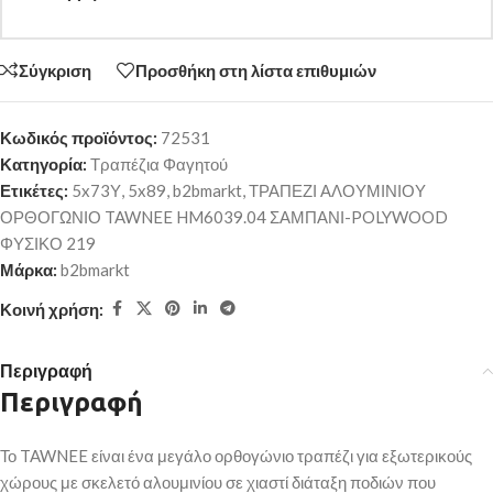
Σύγκριση
Προσθήκη στη λίστα επιθυμιών
Κωδικός προϊόντος:
72531
Κατηγορία:
Τραπέζια Φαγητού
Ετικέτες:
5x73Υ
,
5x89
,
b2bmarkt
,
ΤΡΑΠΕΖΙ ΑΛΟΥΜΙΝΙΟΥ
ΟΡΘΟΓΩΝΙΟ TAWNEE HM6039.04 ΣΑΜΠΑΝΙ-POLYWOOD
ΦΥΣΙΚΟ 219
Μάρκα:
b2bmarkt
Κοινή χρήση:
Περιγραφή
Περιγραφή
Το TAWNEE είναι ένα μεγάλο ορθογώνιο τραπέζι για εξωτερικούς
χώρους με σκελετό αλουμινίου σε χιαστί διάταξη ποδιών που