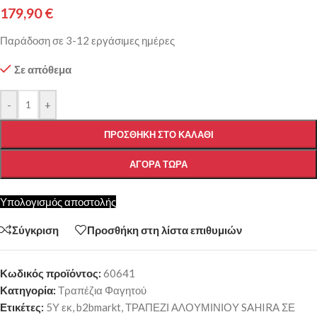
179,90
€
Παράδοση σε 3-12 εργάσιμες ημέρες
Σε απόθεμα
-
+
ΠΡΟΣΘΉΚΗ ΣΤΟ ΚΑΛΆΘΙ
ΑΓΟΡΆ ΤΏΡΑ
Υπολογισμός αποστολής
Σύγκριση
Προσθήκη στη λίστα επιθυμιών
Κωδικός προϊόντος:
60641
Κατηγορία:
Τραπέζια Φαγητού
Ετικέτες:
5Υ εκ
,
b2bmarkt
,
ΤΡΑΠΕΖΙ ΑΛΟΥΜΙΝΙΟΥ SAHIRA ΣΕ