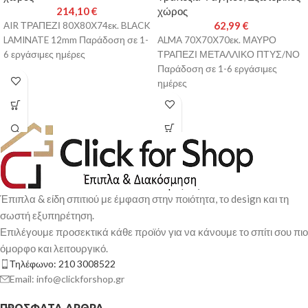
214,10
€
χώρος
62,99
€
AIR ΤΡΑΠΕΖΙ 80Χ80Χ74εκ. BLACK
LAMINATE 12mm Παράδοση σε 1-
ALMA 70Χ70Χ70εκ. ΜΑΥΡΟ
6 εργάσιμες ημέρες
ΤΡΑΠΕΖΙ ΜΕΤΑΛΛΙΚΟ ΠΤΥΣ/ΝΟ
Παράδοση σε 1-6 εργάσιμες
ημέρες
Έπιπλα & είδη σπιτιού με έμφαση στην ποιότητα, το design και τη
σωστή εξυπηρέτηση.
Επιλέγουμε προσεκτικά κάθε προϊόν για να κάνουμε το σπίτι σου πιο
όμορφο και λειτουργικό.
Τηλέφωνο: 210 3008522
Email: info@clickforshop.gr