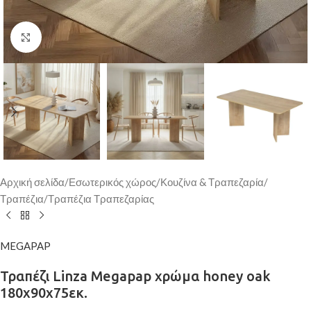
Κάντε κλικ για μεγέθυνση
Αρχική σελίδα
/
Εσωτερικός χώρος
/
Κουζίνα & Τραπεζαρία
/
Τραπέζια
/
Τραπέζια Τραπεζαρίας
MEGAPAP
Τραπέζι Linza Megapap χρώμα honey oak
180x90x75εκ.