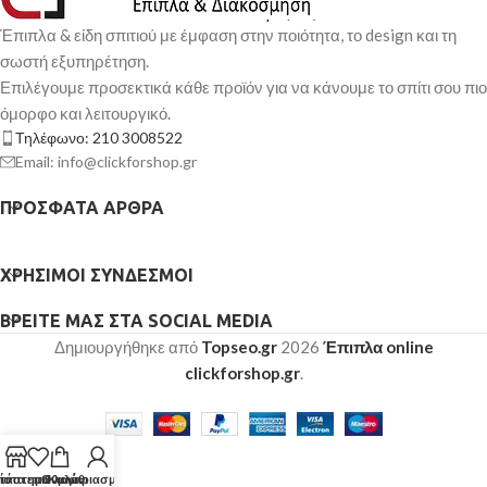
Έπιπλα & είδη σπιτιού με έμφαση στην ποιότητα, το design και τη
σωστή εξυπηρέτηση.
Επιλέγουμε προσεκτικά κάθε προϊόν για να κάνουμε το σπίτι σου πιο
όμορφο και λειτουργικό.
Τηλέφωνο: 210 3008522
Email: info@clickforshop.gr
ΠΡΌΣΦΑΤΑ ΆΡΘΡΑ
ΧΡΉΣΙΜΟΙ ΣΎΝΔΕΣΜΟΙ
ΒΡΕΊΤΕ ΜΑΣ ΣΤΑ SOCIAL MEDIA
Δημιουργήθηκε από
Topseo.gr
2026
Έπιπλα online
clickforshop.gr
.
τάστημα
ίστα επιθυμιών
Ο λογαριασμός μου
Καλάθι