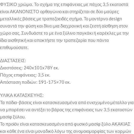
ΦΥΣΙΚΟ χρώμα. To σχήμα της επιφάνειας με πάχος 3,5 εκατοστά
είναι ΑΚΑΝΟΝΙΣΤΟ ορθογώνιο και στηρίζεται σε δύο μαύρες
μεταλλικές βάσεις με τραπεζοειδές σχήμα. Το μοντέρνο design
συναντά την φύση και δίνει μια διαχρονική και ζεστή αίσθηση στον
χώρο σας. Συνδυάστε τo με ένα ξύλινο παγκάκι ή καρέκλες με την
ίδια αισθητική και αποκτήστε την τραπεζαρία που πάντα
επιθυμούσατε.
ΔΙΑΣΤΑΣΕΙΣ:
Διαστάσεις: 240x101x78Y εκ.
Πάχος επιφάνειας: 3,5 εκ.
Απόσταση ποδιών: 191-175×70 εκ.
ΥΛΙΚΑ ΚΑΤΑΣΚΕΥΗΣ:
Τα πόδια-βάσεις είναι κατασκευασμένα από ενισχυμένο μέταλλο για
να μπορέσει να αντέξει το βάρος της επιφάνειας των 3,5 εκατοστών
μασίφ ξύλου.
Το προϊόν είναι κατασκευασμένο από φυσικό μασίφ ξύλο ΑΚΑΚΙΑΣ
και κάθε ένα είναι μοναδικό λόγω της ανομοιομορφίας των κορμών