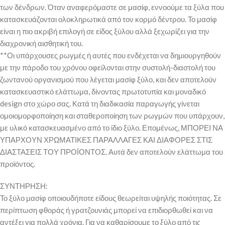
των δένδρων. Όταν αναφερόμαστε σε μασίφ, εννοούμε τα ξύλα που
κατασκευάζονται ολοκληρωτικά από τον κορμό δέντρου. Το μασίφ
είναι η πιο ακριβή επιλογή σε είδος ξύλου αλλά ξεχωρίζει για την
διαχρονική αισθητική του.
**Οι υπάρχουσες ρωγμές ή αυτές που ενδέχεται να δημιουργηθούν
με την πάροδο του χρόνου οφείλονται στην συστολή-διαστολή του
ζωντανού οργανισμού που λέγεται μασίφ ξύλο, και δεν αποτελούν
κατασκευαστικό ελάττωμα, δίνοντας πρωτοτυπία και μοναδικό
design στο χώρο σας. Κατά τη διαδικασία παραγωγής γίνεται
ομοιομορφοποίηση και σταθεροποίηση των ρωγμών που υπάρχουν,
με υλικό κατασκευασμένο από το ίδιο ξύλο. Επομένως, ΜΠΟΡΕΙ ΝΑ
ΥΠΑΡΧΟΥΝ ΧΡΩΜΑΤΙΚΕΣ ΠΑΡΑΛΛΑΓΕΣ ΚΑΙ ΔΙΑΦΟΡΕΣ ΣΤΙΣ
ΔΙΑΣΤΑΣΕΙΣ ΤΟΥ ΠΡΟΪΟΝΤΟΣ. Αυτά δεν αποτελούν ελάττωμα του
προϊόντος.
ΣΥΝΤΗΡΗΣΗ:
Το ξύλο μασίφ οποιουδήποτε είδους θεωρείται υψηλής ποιότητας. Σε
περίπτωση φθοράς ή γρατζουνιάς μπορεί να επιδιορθωθεί και να
αντέξει για πολλά χρόνια. Για να καθαρίσουμε το ξύλο από τις