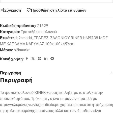
Σύγκριση
Προσθήκη στη λίστα επιθυμιών
Κωδικός προϊόντος:
71629
Κατηγορία:
Τραπεζάκια σαλονιού
Ετικέτες:
b2bmarkt
,
ΤΡΑΠΕΖΙ ΣΑΛΟΝΙΟΥ RINER HM9738 MDF
ΜΕ ΚΑΠΛΑΜΑ ΚΑΡΥΔΙΑΣ 100x100x45Yεκ.
Μάρκα:
b2bmarkt
Κοινή χρήση:
Περιγραφή
Περιγραφή
Το τραπέζι σαλονιού RINER θα σας εκπλήξει με το στυλ και την
πρακτικότητά του. Πρόκειται για ένα τετράγωνο τραπέζι με
στρογγυλεμένες γωνίες με ιδιαίτερο χαρακτηριστικό ότι η απόχρωση
της φαλτσοκομμένης επιφάνειας αλλά και των 4 ποδιών είναι