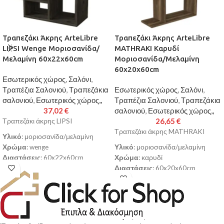
Τραπεζάκι Άκρης ArteLibre
Τραπεζάκι Άκρης ArteLibre
LIPSI Wenge Μοριοσανίδα/
MATHRAKI Καρυδί
Μελαμίνη 60x22x60cm
Μοριοσανίδα/Μελαμίνη
60x20x60cm
Εσωτερικός χώρος
,
Σαλόνι
,
Τραπέζια Σαλονιού
,
Τραπεζάκια
Εσωτερικός χώρος
,
Σαλόνι
,
σαλονιού
,
Εσωτερικός χώρος,,
Τραπέζια Σαλονιού
,
Τραπεζάκια
37,02
€
σαλονιού
,
Εσωτερικός χώρος,,
26,65
€
Τραπεζάκι άκρης LIPSI
Τραπεζάκι άκρης MATHRAKI
Υλικό
: μοριοσανίδα/μελαμίνη
Χρώμα
: wenge
Υλικό
: μοριοσανίδα/μελαμίνη
Διαστάσεις
: 60x22x60cm
Χρώμα
: καρυδί
Σκελετός από υψηλής ποιότητας
Διαστάσεις
: 60x20x60cm
μοριοσανίδα με επένδυση
Σκελετός από υψηλής ποιότητας
μελαμίνης με αντοχή στη φθορά
μοριοσανίδα με επένδυση
και στο χρόνο
μελαμίνης με αντοχή στη φθορά
Παράγεται σύμφωνα με τα
και στο χρόνο
Ευρωπαϊκά πρότυπα ποιότητας
Παράγεται σύμφωνα με τα