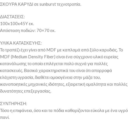
ΣΚΟΥΡΑ ΚΑΡΥΔΙ σε sunburst τεχνοτροπία.
ΔΙΑΣΤΑΣΕΙΣ:
100x100x45Υ εκ.
Απόσταση ποδιών: 70×70 εκ.
ΥΛΙΚΑ ΚΑΤΑΣΚΕΥΗΣ:
Το τραπέζι έχει γίνει από MDF με καπλαμά από ξύλο καρυδιάς. Το
MDF (Medium Density Fiber) είναι ένα σύγχρονο υλικό ευρείας
κατανάλωσης το οποίο επιλέγεται πολύ συχνά για πολλές
κατασκευές. Βασικά χαρακτηριστικά του είναι ότι απορροφά
ελάχιστη υγρασία, διαθέτει ομοιογένεια στην μάζα του,
ικανοποιητικές μηχανικές ιδιότητες, εξαιρετική ομαλότητα και πολλές
δυνατότητες επεξεργασίας.
ΣΥΝΤΗΡΗΣΗ:
Τόσο η επιφάνεια, όσο και τα πόδια καθαρίζονται εύκολα με ένα υγρό
πανί.