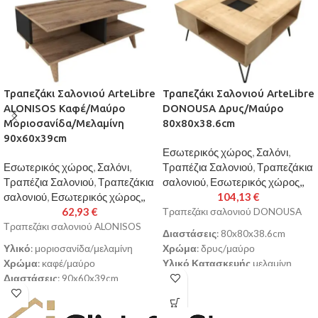
Τραπεζάκι Σαλονιού ArteLibre
Τραπεζάκι Σαλονιού ArteLibre
ALONISOS Καφέ/Μαύρο
DONOUSA Δρυς/Μαύρο
Μοριοσανίδα/Μελαμίνη
80x80x38.6cm
90x60x39cm
Εσωτερικός χώρος
,
Σαλόνι
,
Εσωτερικός χώρος
,
Σαλόνι
,
Τραπέζια Σαλονιού
,
Τραπεζάκια
Τραπέζια Σαλονιού
,
Τραπεζάκια
σαλονιού
,
Εσωτερικός χώρος,,
σαλονιού
,
Εσωτερικός χώρος,,
104,13
€
62,93
€
Τραπεζάκι σαλονιού DONOUSA
Τραπεζάκι σαλονιού ALONISOS
Διαστάσεις
: 80x80x38.6cm
Υλικό
: μοριοσανίδα/μελαμίνη
Χρώμα
: δρυς/μαύρο
Χρώμα
: καφέ/μαύρο
Υλικό Κατασκευής
μελαμίνη
Διαστάσεις
: 90x60x39cm
Παράγεται σύμφωνα με τα
Σκελετός από υψηλής ποιότητας
Ευρωπαϊκά πρότυπα ποιότητας
μοριοσανίδα με επένδυση
Ε1 που είναι ακίνδυνα για το