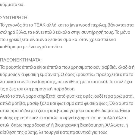
κομματάκια.
ΣΥΝΤΗΡΗΣΗ:
Το γεγονός ότι το ΤΕΑΚ αλλά και το java wood περιλαμβάνονται στα
σκληρά ξύλα, τα κάνει πολύ εύκολα στην συντήρησή τους. Το μόνο
που χρειάζεται είναι ένα ξεσκόνισμα και όταν χρειαστεί ένα
καθάρισμα με ένα υγρό πανάκι.
ΠΛΕΟΝΕΚΤΗΜΑΤΑ:
Τα ρουστίκ έπιπλα είναι έπιπλα που χρησιμοποιούν ραβδιά, κλαδιά ή
κορμούς για φυσική εμφάνιση. Ο όρος «ρουστίκ» προέρχεται από το
λατινικό «rusticus» (αγρότης, σε αντίθεση με το αστικό). Το στυλ έχει
τις ρίζες του στη ρομαντική παράδοση.
Αυτό το στυλ χαρακτηρίζεται από φυσικές υφές, ουδέτερα χρώματα,
απλά μοτίβα, μασίφ ξύλο και φωτισμό από φυσικό φως. Όλο αυτό το
στυλ προσδίδει μια ζεστή και βαριά γοητεία σε κάθε δωμάτιο. Είναι
επίσης αρκετά ευέλικτο και λειτουργεί εξαιρετικά με πολλά άλλα
στυλ, όπως παραδοσιακή ή βιομηχανική διακόσμηση. Άλλωστε, η
αίσθηση της φύσης, λειτουργεί καταπραϋντικά για τους