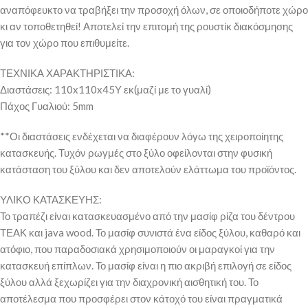
αναπόφευκτο να τραβήξει την προσοχή όλων, σε οποιοδήποτε χώρο
κι αν τοποθετηθεί! Αποτελεί την επιτομή της ρουστίκ διακόσμησης
για τον χώρο που επιθυμείτε.
ΤΕΧΝΙΚΑ ΧΑΡΑΚΤΗΡΙΣΤΙΚΑ:
Διαστάσεις: 110x110x45Υ εκ(μαζί με το γυαλί)
Πάχος Γυαλιού: 5mm
**Οι διαστάσεις ενδέχεται να διαφέρουν λόγω της χειροποίητης
κατασκευής. Τυχόν ρωγμές στο ξύλο οφείλονται στην φυσική
κατάσταση του ξύλου και δεν αποτελούν ελάττωμα του προϊόντος.
ΥΛΙΚΟ ΚΑΤΑΣΚΕΥΗΣ:
Το τραπέζι είναι κατασκευασμένο από την μασίφ ρίζα του δέντρου
ΤΕΑΚ και java wood. Το μασίφ συνιστά ένα είδος ξύλου, καθαρό και
ατόφιο, που παραδοσιακά χρησιμοποιούν οι μαραγκοί για την
κατασκευή επίπλων. Το μασίφ είναι η πιο ακριβή επιλογή σε είδος
ξύλου αλλά ξεχωρίζει για την διαχρονική αισθητική του. Το
αποτέλεσμα που προσφέρει στον κάτοχό του είναι πραγματικά