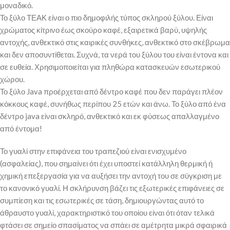
μοναδικό.
Το ξύλο ΤΕΑΚ είναι ο πιο δημοφιλής τύπος σκληρού ξύλου. Είναι
χρώματος κίτρινο έως σκούρο καφέ, εξαιρετικά βαρύ, υψηλής
αντοχής, ανθεκτικό στις καιρικές συνθήκες, ανθεκτικό στο σκέβρωμα
και δεν αποσυντίθεται. Συχνά, τα νερά του ξύλου του είναι έντονα και
σε ευθεία. Χρησιμοποιείται για πληθώρα κατασκευών εσωτερικού
χώρου.
Το ξύλο Java προέρχεται από δέντρο καφέ που δεν παράγει πλέον
κόκκους καφέ, συνήθως περίπου 25 ετών και άνω. Το ξύλο από ένα
δέντρο java είναι σκληρό, ανθεκτικό και εκ φύσεως απαλλαγμένο
από έντομα!
Το γυαλί στην επιφάνεια του τραπεζιού είναι ενισχυμένο
(ασφαλείας), που σημαίνει ότι έχει υποστεί κατάλληλη θερμική ή
χημική επεξεργασία για να αυξήσει την αντοχή του σε σύγκριση με
το κανονικό γυαλί. Η σκλήρυνση βάζει τις εξωτερικές επιφάνειες σε
συμπίεση και τις εσωτερικές σε τάση, δημιουργώντας αυτό το
άθραυστο γυαλί, χαρακτηριστικό του οποίου είναι ότι όταν τελικά
φτάσει σε σημείο σπασίματος να σπάει σε αμέτρητα μικρά σφαιρικά