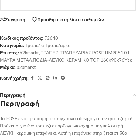
Σύγκριση
Προσθήκη στη λίστα επιθυμιών
Κωδικός προϊόντος:
72640
Κατηγορία:
Τραπέζια Τραπεζαρίας
Ετικέτες:
b2bmarkt
,
ΤΡΑΠΕΖΙ ΤΡΑΠΕΖΑΡΙΑΣ POSE HM9851.01
ΜΑΥΡΑ ΜΕΤΑΛ.ΠΟΔΙΑ-ΛΕΥΚΟ ΚΕΡΑΜΙΚΟ TOP 160x90x76Υεκ
Μάρκα:
b2bmarkt
Κοινή χρήση:
Περιγραφή
Περιγραφή
Το POSE είναι η επιτομή του σύγχρονου design για την τραπεζαρία!
Πρόκειται για ένα τραπέζι σε ορθογώνιο σχήμα με γυαλιστερή
ΛΕΥΚΗ κεραμική επιφάνεια. Αυτή η επιφάνεια στηρίζεται σε δύο