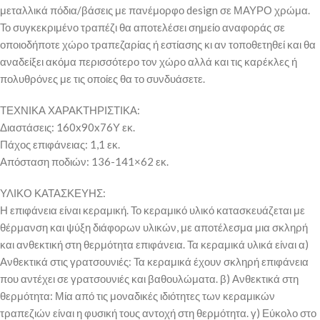
μεταλλικά πόδια/βάσεις με πανέμορφο design σε ΜΑΥΡΟ χρώμα.
Το συγκεκριμένο τραπέζι θα αποτελέσει σημείο αναφοράς σε
οποιοδήποτε χώρο τραπεζαρίας ή εστίασης κι αν τοποθετηθεί και θα
αναδείξει ακόμα περισσότερο τον χώρο αλλά και τις καρέκλες ή
πολυθρόνες με τις οποίες θα το συνδυάσετε.
ΤΕΧΝΙΚΑ ΧΑΡΑΚΤΗΡΙΣΤΙΚΑ:
Διαστάσεις: 160x90x76Υ εκ.
Πάχος επιφάνειας: 1,1 εκ.
Απόσταση ποδιών: 136-141×62 εκ.
ΥΛΙΚΟ ΚΑΤΑΣΚΕΥΗΣ:
Η επιφάνεια είναι κεραμική. Το κεραμικό υλικό κατασκευάζεται με
θέρμανση και ψύξη διάφορων υλικών, με αποτέλεσμα μια σκληρή
και ανθεκτική στη θερμότητα επιφάνεια. Τα κεραμικά υλικά είναι α)
Ανθεκτικά στις γρατσουνιές: Τα κεραμικά έχουν σκληρή επιφάνεια
που αντέχει σε γρατσουνιές και βαθουλώματα. β) Ανθεκτικά στη
θερμότητα: Μία από τις μοναδικές ιδιότητες των κεραμικών
τραπεζιών είναι η φυσική τους αντοχή στη θερμότητα. γ) Εύκολο στο