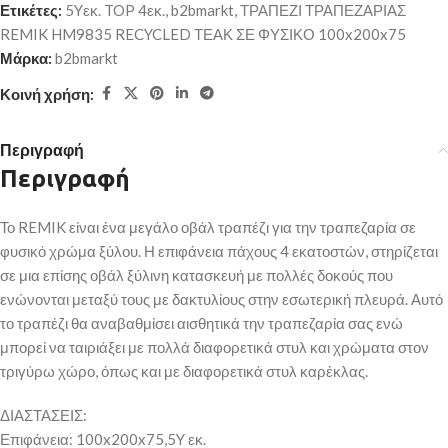
Ετικέτες:
5Yεκ. TOP 4εκ.
,
b2bmarkt
,
ΤΡΑΠΕΖΙ ΤΡΑΠΕΖΑΡΙΑΣ
REMIK HM9835 RECYCLED ΤΕΑΚ ΣΕ ΦΥΣΙΚΟ 100x200x75
Μάρκα:
b2bmarkt
Κοινή χρήση:
Περιγραφή
Περιγραφή
Το REMIK είναι ένα μεγάλο οβάλ τραπέζι για την τραπεζαρία σε
φυσικό χρώμα ξύλου. Η επιφάνεια πάχους 4 εκατοστών, στηρίζεται
σε μια επίσης οβάλ ξύλινη κατασκευή με πολλές δοκούς που
ενώνονται μεταξύ τους με δακτυλίους στην εσωτερική πλευρά. Αυτό
το τραπέζι θα αναβαθμίσει αισθητικά την τραπεζαρία σας ενώ
μπορεί να ταιριάξει με πολλά διαφορετικά στυλ και χρώματα στον
τριγύρω χώρο, όπως και με διαφορετικά στυλ καρέκλας.
ΔΙΑΣΤΑΣΕΙΣ:
Επιφάνεια: 100x200x75,5Y εκ.