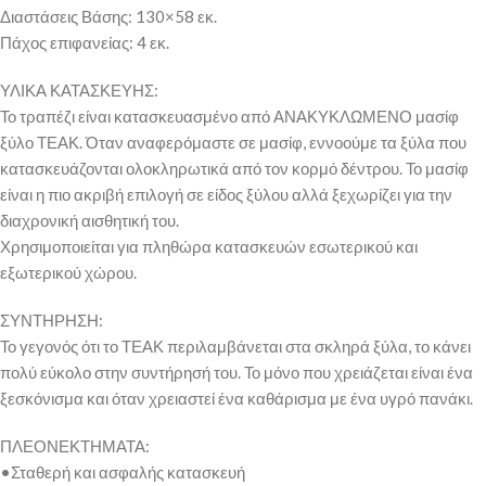
Διαστάσεις Βάσης: 130×58 εκ.
Πάχος επιφανείας: 4 εκ.
ΥΛΙΚΑ ΚΑΤΑΣΚΕΥΗΣ:
Το τραπέζι είναι κατασκευασμένο από ΑΝΑΚΥΚΛΩΜΕΝΟ μασίφ
ξύλο ΤΕΑΚ. Όταν αναφερόμαστε σε μασίφ, εννοούμε τα ξύλα που
κατασκευάζονται ολοκληρωτικά από τον κορμό δέντρου. Το μασίφ
είναι η πιο ακριβή επιλογή σε είδος ξύλου αλλά ξεχωρίζει για την
διαχρονική αισθητική του.
Χρησιμοποιείται για πληθώρα κατασκευών εσωτερικού και
εξωτερικού χώρου.
ΣΥΝΤΗΡΗΣΗ:
Το γεγονός ότι το ΤΕΑΚ περιλαμβάνεται στα σκληρά ξύλα, το κάνει
πολύ εύκολο στην συντήρησή του. Το μόνο που χρειάζεται είναι ένα
ξεσκόνισμα και όταν χρειαστεί ένα καθάρισμα με ένα υγρό πανάκι.
ΠΛΕΟΝΕΚΤΗΜΑΤΑ:
•Σταθερή και ασφαλής κατασκευή