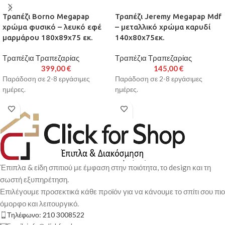
Τραπέζι Borno Megapap
Τραπέζι Jeremy Megapap Mdf
χρώμα φυσικό – λευκό εφέ
– μεταλλικό χρώμα καρυδί
μαρμάρου 180x89x75 εκ.
140x80x75εκ.
Τραπέζια Τραπεζαρίας
Τραπέζια Τραπεζαρίας
399,00
€
145,00
€
Παράδοση σε 2-8 εργάσιμες
Παράδοση σε 2-8 εργάσιμες
ημέρες.
ημέρες.
Έπιπλα & είδη σπιτιού με έμφαση στην ποιότητα, το design και τη
σωστή εξυπηρέτηση.
Επιλέγουμε προσεκτικά κάθε προϊόν για να κάνουμε το σπίτι σου πιο
όμορφο και λειτουργικό.
Τηλέφωνο: 210 3008522