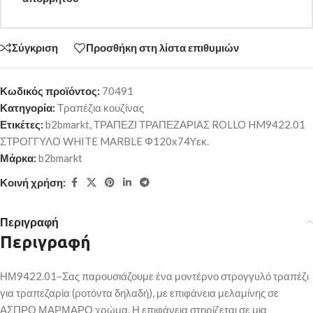
Σύγκριση
Προσθήκη στη λίστα επιθυμιών
Κωδικός προϊόντος:
70491
Κατηγορία:
Τραπέζια κουζίνας
Ετικέτες:
b2bmarkt
,
ΤΡΑΠΕΖΙ ΤΡΑΠΕΖΑΡΙΑΣ ROLLO HM9422.01
ΣΤΡΟΓΓΥΛΟ WHITE MARBLE Φ120x74Yεκ.
Μάρκα:
b2bmarkt
Κοινή χρήση:
Περιγραφή
Περιγραφή
ΗΜ9422.01–Σας παρουσιάζουμε ένα μοντέρνο στρογγυλό τραπέζι
για τραπεζαρία (ροτόντα δηλαδή), με επιφάνεια μελαμίνης σε
ΑΣΠΡΟ ΜΑΡΜΑΡΟ χρώμα. Η επιφάνεια στηρίζεται σε μια