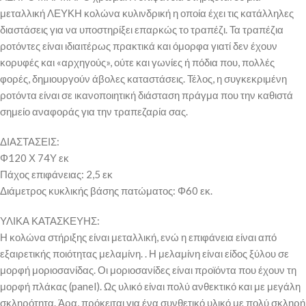
μεταλλική ΛΕΥΚΗ κολώνα κυλινδρική η οποία έχει τις κατάλληλες
διαστάσεις για να υποστηρίξει επαρκώς το τραπέζι. Τα τραπέζια
ροτόντες είναι ιδιαιτέρως πρακτικά και όμορφα γιατί δεν έχουν
κορυφές και «αρχηγούς», ούτε και γωνίες ή πόδια που, πολλές
φορές, δημιουργούν άβολες καταστάσεις. Τέλος, η συγκεκριμένη
ροτόντα είναι σε ικανοποιητική διάσταση πράγμα που την καθιστά
σημείο αναφοράς για την τραπεζαρία σας.
ΔΙΑΣΤΑΣΕΙΣ:
Φ120 Χ 74Υ εκ
Πάχος επιφάνειας: 2,5 εκ
Διάμετρος κυκλικής βάσης πατώματος: Φ60 εκ.
ΥΛΙΚΑ ΚΑΤΑΣΚΕΥΗΣ:
Η κολώνα στήριξης είναι μεταλλική, ενώ η επιφάνεια είναι από
εξαιρετικής ποιότητας μελαμίνη. . Η μελαμίνη είναι είδος ξύλου σε
μορφή μοριοσανίδας. Οι μοριοσανίδες είναι προϊόντα που έχουν τη
μορφή πλάκας (panel). Ως υλικό είναι πολύ ανθεκτικό και με μεγάλη
σκληρότητα. Άρα, πρόκειται για ένα συνθετικό υλικό με πολύ σκληρή