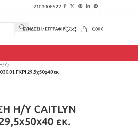
2103008522
ΣΎΝΔΕΣΗ / ΕΓΓΡΑΦΉ
0,00
€
H/Y,
/
0.01 ΓΚΡΙ 29,5χ50χ40 εκ.
Η Η/Υ CAITLYN
29,5χ50χ40 εκ.