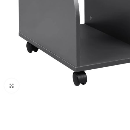
Κάντε κλικ για μεγέθυνση