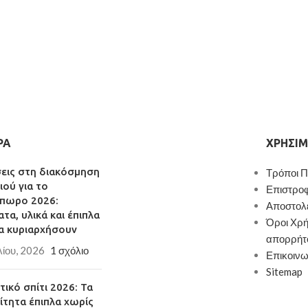
ΡΑ
ΧΡΉΣΙΜ
σεις στη διακόσμηση
Τρόποι 
ιού για το
Επιστρο
πωρο 2026:
Αποστολ
τα, υλικά και έπιπλα
Όροι Χρή
α κυριαρχήσουν
απορρήτ
λίου, 2026
1 σχόλιο
Επικοινω
Sitemap
ικό σπίτι 2026: Τα
ίτητα έπιπλα χωρίς