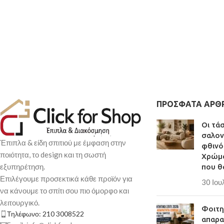
ΠΡΌΣΦΑΤΑ ΆΡΘ
Οι τά
σαλον
Έπιπλα & είδη σπιτιού με έμφαση στην
φθινό
ποιότητα, το design και τη σωστή
Χρώμα
εξυπηρέτηση.
που θ
Επιλέγουμε προσεκτικά κάθε προϊόν για
30 Ιου
να κάνουμε το σπίτι σου πιο όμορφο και
λειτουργικό.
Φοιτητ
Τηλέφωνο: 210 3008522
απαρα