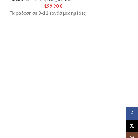
199,90
€
Παράδοση σε 3-12 εργάσιμες ημέρες
Παράδοση σε 3-
Face
X
Insta