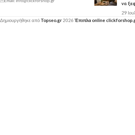
Email: info@clickforshop.gr
να ξε
29 Ιου
Δημιουργήθηκε από
Topseo.gr
2026
Έπιπλα online clickforshop.