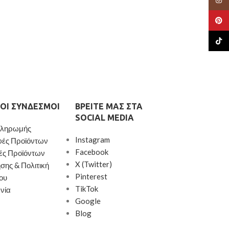
Pinte
TikTo
ΟΙ ΣΎΝΔΕΣΜΟΙ
ΒΡΕΊΤΕ ΜΑΣ ΣΤΑ
SOCIAL MEDIA
Πληρωμής
Instagram
φές Προϊόντων
Facebook
ές Προϊόντων
X (Twitter)
σης & Πολιτική
Pinterest
ου
TikTok
νία
Google
Blog