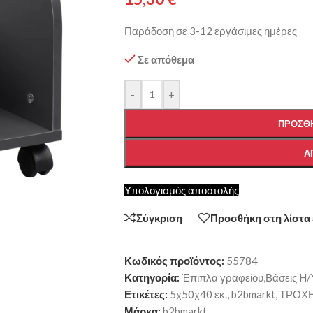
Παράδοση σε 3-12 εργάσιμες ημέρες
Σε απόθεμα
-
+
ΠΡΟΣΘΉ
Α
Υπολογισμός αποστολής
Σύγκριση
Προσθήκη στη λίστα
Κωδικός προϊόντος:
55784
Κατηγορία:
Έπιπλα γραφείου,Βάσεις H/
Ετικέτες:
5χ50χ40 εκ.
,
b2bmarkt
,
ΤΡΟΧΗ
Μάρκα:
b2bmarkt