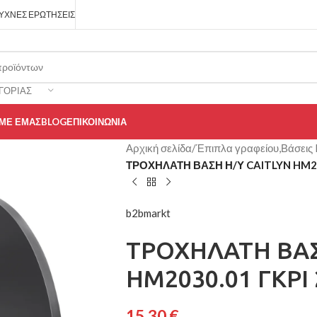
ΥΧΝΈΣ ΕΡΩΤΉΣΕΙΣ
ΓΟΡΊΑΣ
 ΜΕ ΕΜΆΣ
BLOG
ΕΠΙΚΟΙΝΩΝΊΑ
Αρχική σελίδα
/
Έπιπλα γραφείου,Βάσεις 
ΤΡΟΧΗΛΑΤΗ ΒΑΣΗ Η/Υ CAITLYN HM203
b2bmarkt
ΤΡΟΧΗΛΑΤΗ ΒΑΣ
HM2030.01 ΓΚΡΙ 
15,30
€