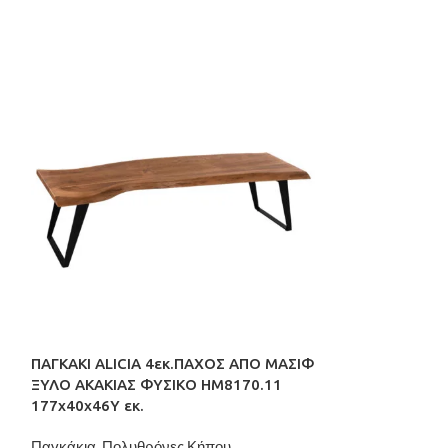
ΠΑΓΚΑΚΙ ALICIA 4εκ.ΠΑΧΟΣ ΑΠΟ ΜΑΣΙΦ
ΣΚΑΜΠΟ ΚΑΡΦΩ
ΞΥΛΟ ΑΚΑΚΙΑΣ ΦΥΣΙΚΟ HM8170.11
ΕΜΠΟΤΙΣΜΟΣ H
177x40x46Y εκ.
εκ.
Παγκάκια
,
Πολυθρόνες Κήπου
Έπιπλα ταβέρνα