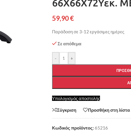
66Χ66Χ72Υεκ. Μ
59,90
€
Παράδοση σε 3-12 εργάσιμες ημέρες
Σε απόθεμα
-
+
ΠΡΟΣΘΉ
Α
Υπολογισμός αποστολής
Σύγκριση
Προσθήκη στη λίστα
Κωδικός προϊόντος:
65216