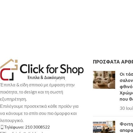
ΠΡΌΣΦΑΤΑ ΆΡΘ
Οι τά
σαλον
Έπιπλα & είδη σπιτιού με έμφαση στην
φθινό
ποιότητα, το design και τη σωστή
Χρώμα
εξυπηρέτηση.
που θ
Επιλέγουμε προσεκτικά κάθε προϊόν για
30 Ιου
να κάνουμε το σπίτι σου πιο όμορφο και
λειτουργικό.
Φοιτητ
Τηλέφωνο: 210 3008522
απαρα