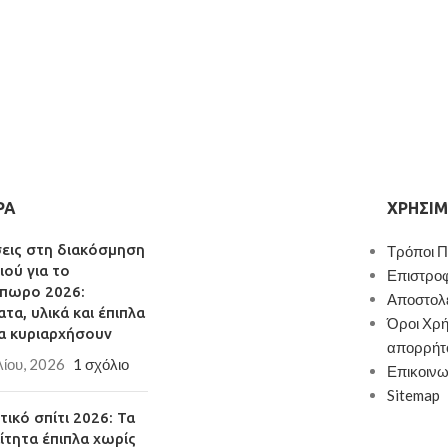
ΡΑ
ΧΡΉΣΙΜ
σεις στη διακόσμηση
Τρόποι 
ιού για το
Επιστρο
πωρο 2026:
Αποστολ
τα, υλικά και έπιπλα
Όροι Χρή
α κυριαρχήσουν
απορρήτ
λίου, 2026
1 σχόλιο
Επικοινω
Sitemap
ικό σπίτι 2026: Τα
ίτητα έπιπλα χωρίς