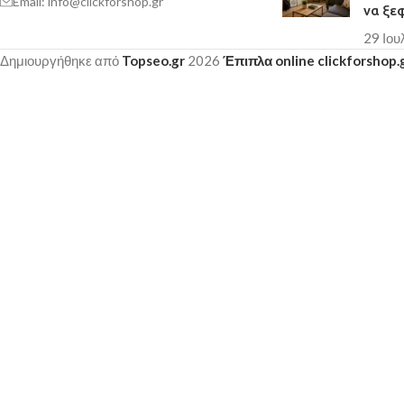
Email: info@clickforshop.gr
να ξε
29 Ιου
Δημιουργήθηκε από
Topseo.gr
2026
Έπιπλα online clickforshop.