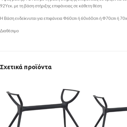
92Υεκ. με τη βάση στήριξης επιφάνειας σε κάθετη θέση
Η Βάση ενδείκνυται για επιφάνεια Φ60cm ή 60x60cm ή Φ70cm ή 7
Διαθέσιμο
Σχετικά προϊόντα