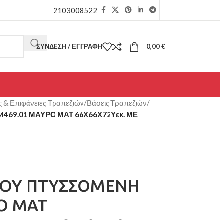
2103008522
ΣΎΝΔΕΣΗ / ΕΓΓΡΑΦΉ
0,00
€
ς & Επιφάνειες Τραπεζιών
/
Βάσεις Τραπεζιών
/
469.01 ΜΑΥΡΟ ΜΑΤ 66Χ66Χ72Υεκ. ΜΕ
ΙΟΥ ΠΤΥΣΣΟΜΕΝΗ
Ο ΜΑΤ