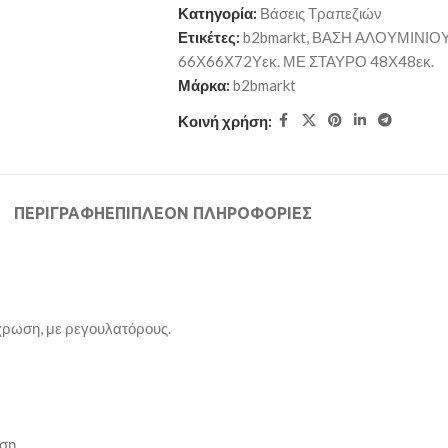
Κατηγορία:
Βάσεις Τραπεζιών
Ετικέτες:
b2bmarkt
,
ΒΑΣΗ ΑΛΟΥΜΙΝΙΟ
66Χ66Χ72Υεκ. ΜΕ ΣΤΑΥΡΟ 48Χ48εκ.
Μάρκα:
b2bmarkt
Κοινή χρήση:
ΠΕΡΙΓΡΑΦΉ
ΕΠΙΠΛΈΟΝ ΠΛΗΡΟΦΟΡΊΕΣ
χρωση, με ρεγουλατόρους.
έση