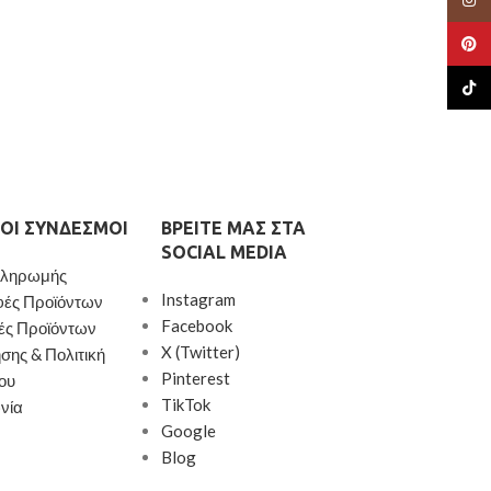
Pinte
TikTo
ΟΙ ΣΎΝΔΕΣΜΟΙ
ΒΡΕΊΤΕ ΜΑΣ ΣΤΑ
SOCIAL MEDIA
Πληρωμής
Instagram
φές Προϊόντων
Facebook
ές Προϊόντων
X (Twitter)
σης & Πολιτική
Pinterest
ου
TikTok
νία
Google
Blog