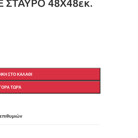
Ε ΣΤΑΥΡΟ 48Χ48εκ.
ΚΗ ΣΤΟ ΚΑΛΆΘΙ
ΓΟΡΆ ΤΏΡΑ
 επιθυμιών