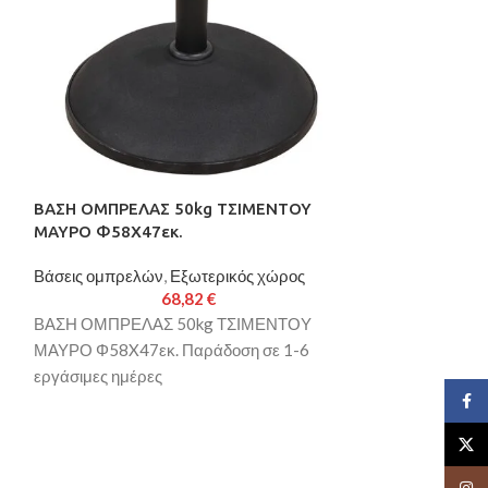
ΒΑΣΗ ΟΜΠΡΕΛΑΣ 50kg ΤΣΙΜΕΝΤΟΥ
ΚΑΝΑΠΕΣ 3ΘΕΣ
ΜΑΥΡΟ Φ58X47εκ.
HM3009.01 ΤΕ
ΚΑΦΕ 208x90x7
Βάσεις ομπρελών
,
Εξωτερικός χώρος
68,82
€
Εσωτερικός χώρο
ΒΑΣΗ ΟΜΠΡΕΛΑΣ 50kg ΤΣΙΜΕΝΤΟΥ
Παράδοση σε 3-
ΜΑΥΡΟ Φ58X47εκ. Παράδοση σε 1-6
εργάσιμες ημέρες
Face
X
Insta