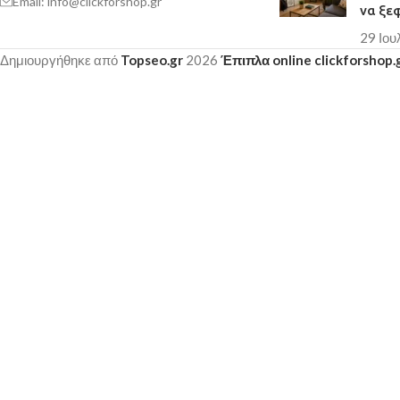
Email: info@clickforshop.gr
να ξε
29 Ιου
Δημιουργήθηκε από
Topseo.gr
2026
Έπιπλα online clickforshop.