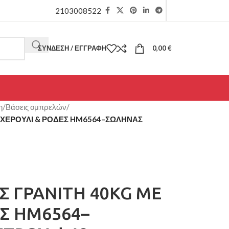
2103008522
ΣΎΝΔΕΣΗ / ΕΓΓΡΑΦΉ
0,00
€
η
/
Βάσεις ομπρελών
/
 ΧΕΡΟΥΛΙ & ΡΟΔΕΣ HM6564–ΣΩΛΗΝΑΣ
 ΓΡΑΝΙΤΗ 40KG ΜΕ
ΕΣ HM6564–