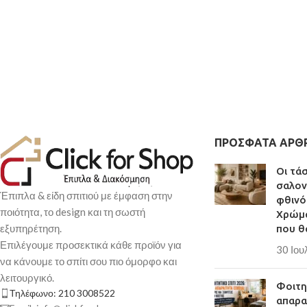
ΠΡΌΣΦΑΤΑ ΆΡΘ
Οι τά
σαλον
Έπιπλα & είδη σπιτιού με έμφαση στην
φθινό
ποιότητα, το design και τη σωστή
Χρώμα
εξυπηρέτηση.
που θ
Επιλέγουμε προσεκτικά κάθε προϊόν για
30 Ιου
να κάνουμε το σπίτι σου πιο όμορφο και
λειτουργικό.
Φοιτητ
Τηλέφωνο: 210 3008522
απαρα