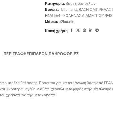
Κατηγορία:
Βάσεις ομπρελών
Ετικέτες:
b2bmarkt
,
ΒΑΣΗ ΟΜΠΡΕΛΑΣ Γ
HM6564--ΣΩΛΗΝΑΣ ΔΙΑΜΕΤΡΟΥ Φ48
Μάρκα:
b2bmarkt
Κοινή χρήση:
ΠΕΡΙΓΡΑΦΉ
ΕΠΙΠΛΈΟΝ ΠΛΗΡΟΦΟΡΊΕΣ
ς για ομπρέλα θαλάσσης. Πρόκειται για μια τετράγωνη βάση από ΓΡΑ
αι μικρότερα μεγέθη. Διαθέτει χερούλι μεταφοράς στην μία πλευρά
ου χρειαστεί να την μετακινήσετε.