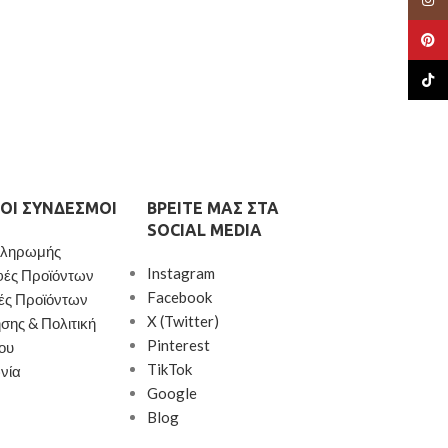
Pinte
TikTo
ΟΙ ΣΎΝΔΕΣΜΟΙ
ΒΡΕΊΤΕ ΜΑΣ ΣΤΑ
SOCIAL MEDIA
Πληρωμής
Instagram
φές Προϊόντων
Facebook
ές Προϊόντων
X (Twitter)
σης & Πολιτική
Pinterest
ου
TikTok
νία
Google
Blog