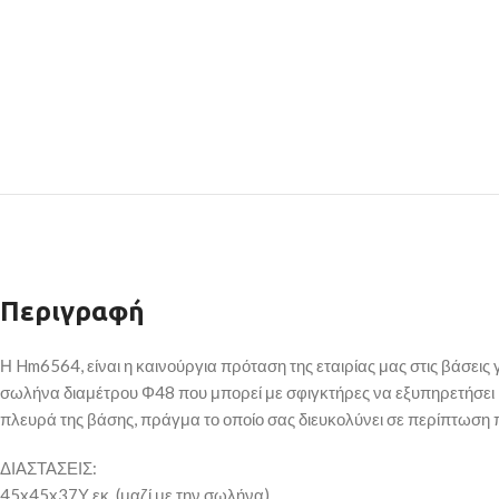
Περιγραφή
Η Hm6564, είναι η καινούργια πρόταση της εταιρίας μας στις βάσει
σωλήνα διαμέτρου Φ48 που μπορεί με σφιγκτήρες να εξυπηρετήσει κ
πλευρά της βάσης, πράγμα το οποίο σας διευκολύνει σε περίπτωση π
ΔΙΑΣΤΑΣΕΙΣ:
45x45x37Υ εκ. (μαζί με την σωλήνα)