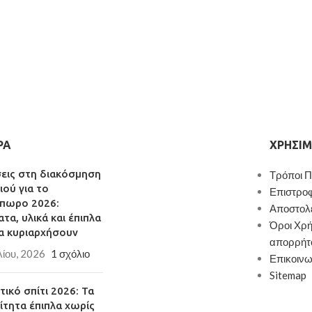
ΡΑ
ΧΡΉΣΙΜ
σεις στη διακόσμηση
Τρόποι 
ιού για το
Επιστρο
πωρο 2026:
Αποστολ
τα, υλικά και έπιπλα
Όροι Χρή
α κυριαρχήσουν
απορρήτ
λίου, 2026
1 σχόλιο
Επικοινω
Sitemap
ικό σπίτι 2026: Τα
ίτητα έπιπλα χωρίς