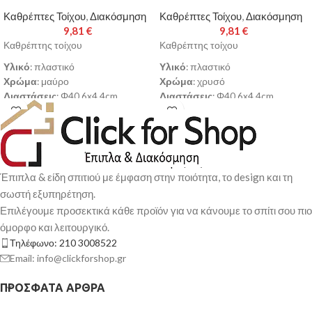
Καθρέπτες Τοίχου
,
Διακόσμηση
Καθρέπτες Τοίχου
,
Διακόσμηση
9,81
€
9,81
€
Καθρέπτης τοίχου
Καθρέπτης τοίχου
Υλικό
: πλαστικό
Υλικό
: πλαστικό
Χρώμα
: μαύρο
Χρώμα
: χρυσό
Διαστάσεις
: Φ40.6x4.4cm
Διαστάσεις
: Φ40.6x4.4cm
Παράδοση σε 3-10 εργάσιμες
Παράδοση σε 3-10 εργάσιμες
ημέρες
ημέρες
Έπιπλα & είδη σπιτιού με έμφαση στην ποιότητα, το design και τη
σωστή εξυπηρέτηση.
Επιλέγουμε προσεκτικά κάθε προϊόν για να κάνουμε το σπίτι σου πιο
όμορφο και λειτουργικό.
Τηλέφωνο: 210 3008522
Email: info@clickforshop.gr
ΠΡΌΣΦΑΤΑ ΆΡΘΡΑ