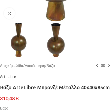
Κάντε κλικ για μεγέθυνση
Αρχική σελίδα
/
Διακόσμηση
/
Βάζα
ArteLibre
Βάζο ArteLibre Μπρονζέ Μέταλλο 40x40x85cm
310,48
€
Βάζο