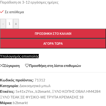
Παράδοση σε 3-12 εργάσιμες ημέρες
Σε απόθεμα
-
+
ΠΡΟΣΘΉΚΗ ΣΤΟ ΚΑΛΆΘΙ
ΑΓΟΡΆ ΤΏΡΑ
Υπολογισμός αποστολής
Σύγκριση
Προσθήκη στη λίστα επιθυμιών
Κωδικός προϊόντος:
71312
Κατηγορία:
Διακοσμητικά μπωλ
Ετικέτες:
5x41x2Yεκ.
,
b2bmarkt
,
ΞΥΛΟ ΚΟΠΗΣ ΟΒΑΛ HM4284
ΞΥΛΟ ΤΕΑΚ ΣΕ ΦΥΣΙΚΟ-ΜΕ ΤΡΥΠΑ ΚΡΕΜΑΣΗΣ 18
Μάρκα:
b2bmarkt