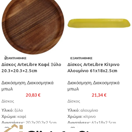
ΕΞΑΝΤΛΉΘΗΚΕ
ΕΞΑΝΤΛΉΘΗΚΕ
Δίσκος ArteLibre Καφέ Ξύλο
Δίσκος ArteLibre Κίτρινο
20.3×20.3×2.5cm
Αλουμίνιο 61x18x2.5cm
Διακόσμηση
,
Διακοσμητικά
Διακόσμηση
,
Διακοσμητικά
μπωλ
μπωλ
20,83
€
21,34
€
Δίσκος
Δίσκος
Υλικό
: ξύλο
Υλικό
: αλουμίνιο
Χρώμα
: καφέ
Χρώμα
: κίτρινο
Διαστάσεις
: 20.3x20.3x2.5cm
Διαστάσεις
: 61x18x2.5cm
Παράδοση σε 3-10 εργάσιμες
Παράδοση σε 3-10 εργάσιμες