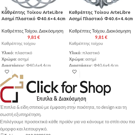
Καθρέπτης Τοίχου ArteLibre
Καθρέπτης Τοίχου ArteLibre
Ασημί Πλαστικό Φ40.6×4.4cm
Ασημί Πλαστικό Φ40.6×4.4cm
Καθρέπτες Τοίχου
,
Διακόσμηση
Καθρέπτες Τοίχου
,
Διακόσμηση
9,81
€
9,81
€
Καθρέπτης τοίχου
Καθρέπτης τοίχου
Υλικό
: πλαστικό
Υλικό
: πλαστικό
Χρώμα
: ασημί
Χρώμα
: ασημί
Διαστάσεις
: Φ40.6x4.4cm
Διαστάσεις
: Φ40.6x4.4cm
Παράδοση σε 3-10 εργάσιμες
Παράδοση σε 3-10 εργάσιμες
ημέρες
ημέρες
Έπιπλα & είδη σπιτιού με έμφαση στην ποιότητα, το design και τη
σωστή εξυπηρέτηση.
Επιλέγουμε προσεκτικά κάθε προϊόν για να κάνουμε το σπίτι σου πιο
όμορφο και λειτουργικό.