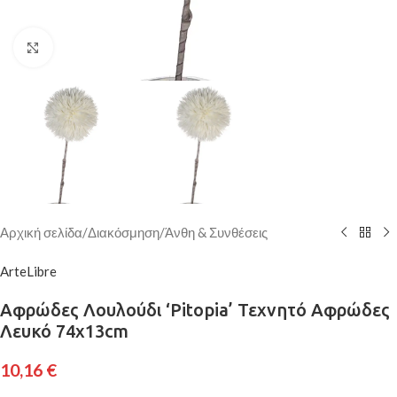
Κάντε κλικ για μεγέθυνση
Αρχική σελίδα
/
Διακόσμηση
/
Άνθη & Συνθέσεις
ArteLibre
Αφρώδες Λουλούδι ‘Pitopia’ Τεχνητό Αφρώδες
Λευκό 74x13cm
10,16
€