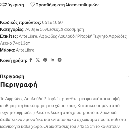
Σύγκριση
Προσθήκη στη λίστα επιθυμιών
Κωδικός προϊόντος:
05161060
Κατηγορίες:
Άνθη & Συνθέσεις
,
Διακόσμηση
Ετικέτες:
ArteLibre
,
Αφρώδες Λουλούδι 'Pitopia' Τεχνητό Αφρώδες
Λευκό 74x13cm
Μάρκα:
ArteLibre
Κοινή χρήση:
Περιγραφή
Περιγραφή
Το Αφρώδες Λουλούδι ‘Pitopia’ προσθέτει μια φυσική και κομψή
αίσθηση στη διακόσμηση του χώρου σας. Κατασκευασμένο από
τεχνητό αφρώδες υλικό σε λευκή απόχρωση, αυτό το λουλούδι
διαθέτει έναν μοναδικό και εντυπωσιακό σχεδιασμό που το καθιστά
ιδανικό για κάθε χώρο. Οι διαστάσεις του 74x13cm το καθιστούν