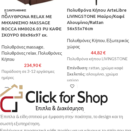
Πολυθρόνα Κήπου ArteLibre
ΕΞΑΝΤΛΉΘΗΚΕ
LIVINGSTONE Μαύρο/Καφέ
ΠΟΛΥΘΡΟΝΑ RELAX ΜΕ
Αλουμίνιο/Rattan
ΜΗΧΑΝΙΣΜΟ MASSAGE
56x55x76cm
ROCCA HM0026.03 PU ΚΑΦΕ
ΣΚΟΥΡΟ 80x96x97 εκ.
Πολυθρόνες Κήπου
,
Εξωτερικός
χώρος
Πολυθρόνες massage
,
44,82
€
Πολυθρόνες relax
,
Πολυθρόνες
Κήπου
Πολυθρόνα κήπου LIVINGSTONE
234,90
€
Επένδυση
: rattan, χρώμα καφέ
Παράδοση σε 3-12 εργάσιμες
Σκελετός
: αλουμίνιο, χρώμα
ημέρες
μαύρο
Διαστάσεις
: 56x55x76cm
Κατασκευασμένη από υψηλής
ποιότητας αλουμίνιο και rattan για
μεγαλύτερη ανθεκτικότητα και
αντοχή στο χρόνο
Έπιπλα & είδη σπιτιού με έμφαση στην ποιότητα, το design και τη
Ελαφριά κατασκευή για εύκολη
σωστή εξυπηρέτηση.
μεταφορά και αποθήκευση
Κομψός και μοντέρνος
Επιλέγουμε προσεκτικά κάθε προϊόν για να κάνουμε το σπίτι σου πιο