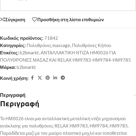
Σύγκριση
Προσθήκη στη λίστα επιθυμιών
Κωδικός προϊόντος:
71842
Κατηγορίες:
Πολυθρόνες massage
,
Πολυθρόνες Κήπου
Ετικέτες:
b2bmarkt
,
ΑΝΤΑΛΛΑΚΤΙΚΗ ΝΤΙΖΑ HM0026 ΓΙΑ
ΠΟΛΥΘΡΟΝΕΣ ΜΑΣΑΖ ΚΑΙ RELAX ΗΜ9783-ΗΜ9784-ΗΜ9785
Μάρκα:
b2bmarkt
Κοινή χρήση:
Περιγραφή
Περιγραφή
Το ΗΜ0026 είναι μια ανταλλακτική μεταλλική ντίζα μηχανισμού
ανάκλισης για πολυθρόνες RELAX ΗΜ9783, ΗΜ9784, ΗΜ9785.
Παραδίδεται μαζί με τον μαύρο πλαστικό μοχλό και τοποθετείται