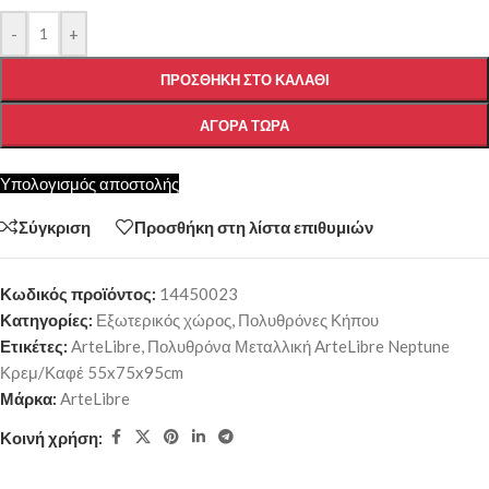
-
+
ΠΡΟΣΘΉΚΗ ΣΤΟ ΚΑΛΆΘΙ
ΑΓΟΡΆ ΤΏΡΑ
Υπολογισμός αποστολής
Σύγκριση
Προσθήκη στη λίστα επιθυμιών
Κωδικός προϊόντος:
14450023
Κατηγορίες:
Εξωτερικός χώρος
,
Πολυθρόνες Κήπου
Ετικέτες:
ArteLibre
,
Πολυθρόνα Μεταλλική ArteLibre Neptune
Κρεμ/Καφέ 55x75x95cm
Μάρκα:
ArteLibre
Κοινή χρήση: