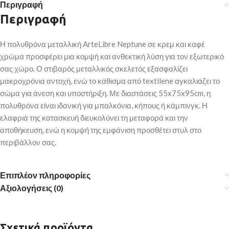
Περιγραφή
Περιγραφή
Η πολυθρόνα μεταλλική ArteLibre Neptune σε κρεμ και καφέ
χρώμα προσφέρει μια κομψή και ανθεκτική λύση για τον εξωτερικό
σας χώρο. Ο στιβαρός μεταλλικός σκελετός εξασφαλίζει
μακροχρόνια αντοχή, ενώ το κάθισμα από textilene αγκαλιάζει το
σώμα για άνεση και υποστήριξη. Με διαστάσεις 55x75x95cm, η
πολυθρόνα είναι ιδανική για μπαλκόνια, κήπους ή κάμπινγκ. Η
ελαφριά της κατασκευή διευκολύνει τη μεταφορά και την
αποθήκευση, ενώ η κομψή της εμφάνιση προσθέτει στυλ στο
περιβάλλον σας.
Επιπλέον πληροφορίες
Αξιολογήσεις (0)
Σχετικά προϊόντα