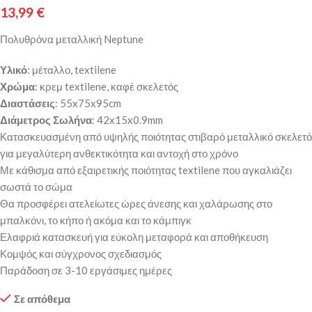
13,99
€
Πολυθρόνα μεταλλική Neptune
Υλικό
: μέταλλο, textilene
Χρώμα
: κρεμ textilene, καφέ σκελετός
Διαστάσεις
: 55x75x95cm
Διάμετρος Σωλήνα
: 42x15x0.9mm
Κατασκευασμένη από υψηλής ποιότητας στιβαρό μεταλλικό σκελετό
για μεγαλύτερη ανθεκτικότητα και αντοχή στο χρόνο
Με κάθισμα από εξαιρετικής ποιότητας textilene που αγκαλιάζει
σωστά το σώμα
Θα προσφέρει ατελείωτες ώρες άνεσης και χαλάρωσης στο
μπαλκόνι, το κήπο ή ακόμα και το κάμπιγκ
Ελαφριά κατασκευή για εύκολη μεταφορά και αποθήκευση
Κομψός και σύγχρονος σχεδιασμός
Παράδοση σε 3-10 εργάσιμες ημέρες
Σε απόθεμα