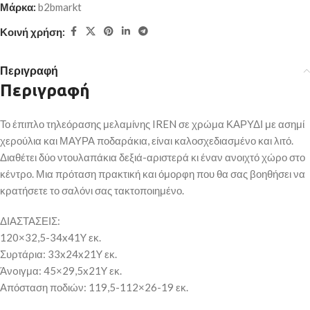
Μάρκα:
b2bmarkt
Κοινή χρήση:
Περιγραφή
Περιγραφή
Το έπιπλο τηλεόρασης μελαμίνης IREN σε χρώμα ΚΑΡΥΔΙ με ασημί
χερούλια και ΜΑΥΡΑ ποδαράκια, είναι καλοσχεδιασμένο και λιτό.
Διαθέτει δύο ντουλαπάκια δεξιά-αριστερά κι έναν ανοιχτό χώρο στο
κέντρο. Μια πρόταση πρακτική και όμορφη που θα σας βοηθήσει να
κρατήσετε το σαλόνι σας τακτοποιημένο.
ΔΙΑΣΤΑΣΕΙΣ:
120×32,5-34x41Y εκ.
Συρτάρια: 33x24x21Y εκ.
Άνoιγμα: 45×29,5x21Y εκ.
Απόσταση ποδιών: 119,5-112×26-19 εκ.