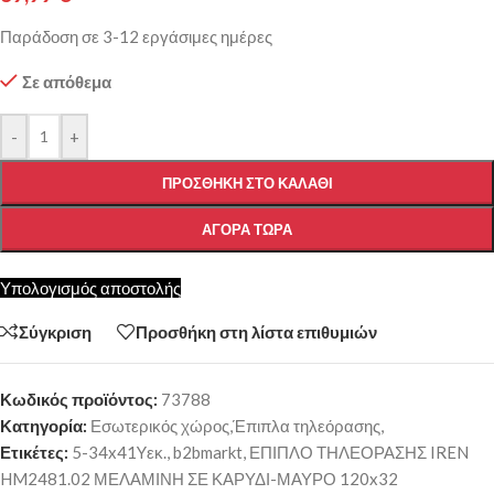
Παράδοση σε 3-12 εργάσιμες ημέρες
Σε απόθεμα
-
+
ΠΡΟΣΘΉΚΗ ΣΤΟ ΚΑΛΆΘΙ
ΑΓΟΡΆ ΤΏΡΑ
Υπολογισμός αποστολής
Σύγκριση
Προσθήκη στη λίστα επιθυμιών
Κωδικός προϊόντος:
73788
Κατηγορία:
Εσωτερικός χώρος,Έπιπλα τηλεόρασης,
Ετικέτες:
5-34x41Yεκ.
,
b2bmarkt
,
ΕΠΙΠΛΟ ΤΗΛΕΟΡΑΣΗΣ IREN
HM2481.02 ΜΕΛΑΜΙΝΗ ΣΕ ΚΑΡΥΔΙ-ΜΑΥΡΟ 120x32