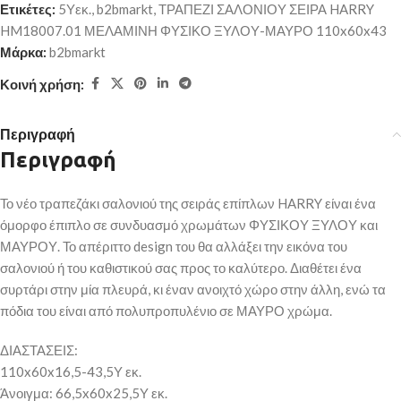
Ετικέτες:
5Υεκ.
,
b2bmarkt
,
ΤΡΑΠΕΖΙ ΣΑΛΟΝΙΟΥ ΣΕΙΡΑ HARRY
HM18007.01 ΜΕΛΑΜΙΝΗ ΦΥΣΙΚΟ ΞΥΛΟΥ-ΜΑΥΡΟ 110x60x43
Μάρκα:
b2bmarkt
Κοινή χρήση:
Περιγραφή
Περιγραφή
Το νέο τραπεζάκι σαλονιού της σειράς επίπλων HARRY είναι ένα
όμορφο έπιπλο σε συνδυασμό χρωμάτων ΦΥΣΙΚΟΥ ΞΥΛΟΥ και
ΜΑΥΡΟΥ. Το απέριττο design του θα αλλάξει την εικόνα του
σαλονιού ή του καθιστικού σας προς το καλύτερο. Διαθέτει ένα
συρτάρι στην μία πλευρά, κι έναν ανοιχτό χώρο στην άλλη, ενώ τα
πόδια του είναι από πολυπροπυλένιο σε ΜΑΥΡΟ χρώμα.
ΔΙΑΣΤΑΣΕΙΣ:
110x60x16,5-43,5Υ εκ.
Άνοιγμα: 66,5x60x25,5Υ εκ.