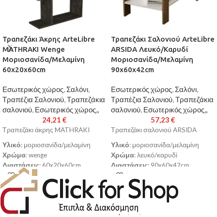
Τραπεζάκι Άκρης ArteLibre
Τραπεζάκι Σαλονιού ArteLibre
MATHRAKI Wenge
ARSIDA Λευκό/Καρυδί
Μοριοσανίδα/Μελαμίνη
Μοριοσανίδα/Μελαμίνη
60x20x60cm
90x60x42cm
Εσωτερικός χώρος
,
Σαλόνι
,
Εσωτερικός χώρος
,
Σαλόνι
,
Τραπέζια Σαλονιού
,
Τραπεζάκια
Τραπέζια Σαλονιού
,
Τραπεζάκια
σαλονιού
,
Εσωτερικός χώρος,,
σαλονιού
,
Εσωτερικός χώρος,,
24,21
€
57,23
€
Τραπεζάκι άκρης MATHRAKI
Τραπεζάκι σαλονιού ARSIDA
Υλικό
: μοριοσανίδα/μελαμίνη
Υλικό
: μοριοσανίδα/μελαμίνη
Χρώμα
: wenge
Χρώμα
: λευκό/καρυδί
Διαστάσεις
: 60x20x60cm
Διαστάσεις
: 90x60x42cm
Σκελετός από υψηλής ποιότητας
Σκελετός από υψηλής ποιότητας
μοριοσανίδα με επένδυση
μοριοσανίδα με επένδυση
μελαμίνης με αντοχή στη φθορά
μελαμίνης με αντοχή στη φθορά
και στο χρόνο
και στο χρόνο
Παράγεται σύμφωνα με τα
Παράγεται σύμφωνα με τα