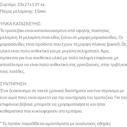
Συρτάρι: 33x27x13Υ εκ.
Πάχος μελαμίνης: 15mm
ΥΛΙΚΑ ΚΑΤΑΣΚΕΥΗΣ:
Το τραπεζάκι είναι κατασκευασμένο από υψηλής ποιότητας
μελαμίνη. Η μελαμίνη είναι είδος ξύλου σε μορφή μοριοσανίδας. Οι
μοριοσανίδες είναι προϊόντα που έχουν τη μορφή πλάκας (panel). Ως
υλικό είναι πολύ ανθεκτικό και με μεγάλη σκληρότητα. Άρα,
πρόκειται για ένα συνθετικό υλικό με πολύ σκληρή επιφάνεια, με
αποτέλεσμα να είναι πολύ ανθεκτική στις γρατζουνιές, στην τριβή και
τους λεκέδες.
ΣΥΝΤΗΡΗΣΗ:
Ένα ξεσκόνισμα σε τακτά χρονικά διαστήματα και ένα πέρασμα με
ένα υγρό πανί, είναι αρκετό για την συντήρηση του τραπεζιού. Για την
επιφάνεια βέβαια, μπορείτε να χρησιμοποιήσετε και ήπια
καθαριστικά που κυκλοφορούν στο εμπόριο.
*To προϊόν παραδίδεται αμοντάριστο με αναλυτικές οδηγίες