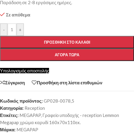
Παράδοση σε 2-8 εργάσιμες ημέρες.
Σε απόθεμα
-
+
ΠΡΟΣΘΉΚΗ ΣΤΟ ΚΑΛΆΘΙ
ΑΓΟΡΆ ΤΏΡΑ
Υπολογισμός αποστολής
Σύγκριση
Προσθήκη στη λίστα επιθυμιών
Κωδικός προϊόντος:
GP028-0078,5
Κατηγορία:
Reception
Ετικέτες:
MEGAPAP
,
Γραφείο υποδοχής - reception Lemmon
Megapap χρώμα καρυδί 160x70x110εκ.
Μάρκα:
MEGAPAP