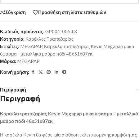
Σύγκριση
Προσθήκη στη λίστα επιθυμιών
Κωδικός προϊόντος:
GP001-0054,3
Κατηγορία:
Καρέκλες Τραπεζαρίας
Ετικέτες:
MEGAPAP
,
Καρέκλα τραπεζαρίας Kevin Megapap μόκα
ύφασμα - μεταλλικό μαύρο πόδι 48x51x87εκ.
Μάρκα:
MEGAPAP
Κοινή χρήση:
Περιγραφή
Περιγραφή
Καρέκλα τραπεζαρίας Kevin Megapap μόκα ύφασμα – μεταλλικό
μαύρο πόδι 48x51x87εκ.
Η καρέκλα Kevin θα φέρει μία αίσθηση εκλεπτυσμένης κομψότητας