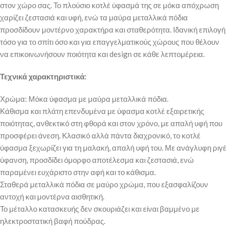
στον χώρο σας. Το πλούσιο κοτλέ ύφασμά της σε μόκα απόχρωση
χαρίζει ζεστασιά και υφή, ενώ τα μαύρα μεταλλικά πόδια
προσδίδουν μοντέρνο χαρακτήρα και σταθερότητα. Ιδανική επιλογή
τόσο για το σπίτι όσο και για επαγγελματικούς χώρους που θέλουν
να επικοινωνήσουν ποιότητα και design σε κάθε λεπτομέρεια.
Τεχνικά χαρακτηριστικά:
Χρώμα: Μόκα ύφασμα με μαύρα μεταλλικά πόδια.
Κάθισμα και πλάτη επενδυμένα με ύφασμα κοτλέ εξαιρετικής
ποιότητας, ανθεκτικό στη φθορά και στον χρόνο, με απαλή υφή που
προσφέρει άνεση. Κλασικό αλλά πάντα διαχρονικό, το κοτλέ
ύφασμα ξεχωρίζει για τη μαλακή, απαλή υφή του. Με ανάγλυφη ριγέ
ύφανση, προσδίδει όμορφο αποτέλεσμα και ζεστασιά, ενώ
παραμένει ευχάριστο στην αφή και το κάθισμα.
Σταθερά μεταλλικά πόδια σε μαύρο χρώμα, που εξασφαλίζουν
αντοχή και μοντέρνα αισθητική.
Το μέταλλο κατασκευής δεν σκουριάζει και είναι βαμμένο με
ηλεκτροστατική βαφή πούδρας.