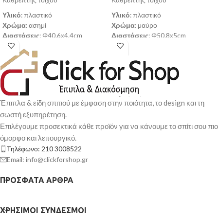
Καθρέπτης τοίχου
Καθρέπτης τοίχου
Υλικό
: πλαστικό
Υλικό
: πλαστικό
Χρώμα
: ασημί
Χρώμα
: μαύρο
Διαστάσεις
: Φ40.6x4.4cm
Διαστάσεις
: Φ50.8x5cm
Παράδοση σε 3-10 εργάσιμες
Παράδοση σε 3-10 εργάσιμες
ημέρες
ημέρες
Έπιπλα & είδη σπιτιού με έμφαση στην ποιότητα, το design και τη
σωστή εξυπηρέτηση.
Επιλέγουμε προσεκτικά κάθε προϊόν για να κάνουμε το σπίτι σου πιο
όμορφο και λειτουργικό.
Τηλέφωνο: 210 3008522
Email: info@clickforshop.gr
ΠΡΌΣΦΑΤΑ ΆΡΘΡΑ
ΧΡΉΣΙΜΟΙ ΣΎΝΔΕΣΜΟΙ