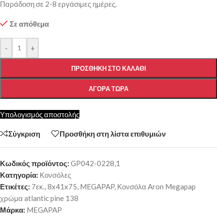
Παράδοση σε 2-8 εργάσιμες ημέρες.
Σε απόθεμα
-
+
ΠΡΟΣΘΉΚΗ ΣΤΟ ΚΑΛΆΘΙ
ΑΓΟΡΆ ΤΏΡΑ
Υπολογισμός αποστολής
Σύγκριση
Προσθήκη στη λίστα επιθυμιών
Κωδικός προϊόντος:
GP042-0228,1
Κατηγορία:
Κονσόλες
Ετικέτες:
7εκ.
,
8x41x75
,
MEGAPAP
,
Κονσόλα Aron Megapap
χρώμα atlantic pine 138
Μάρκα:
MEGAPAP