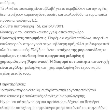
πούδρας.
Τα υλικά κατασκευής είναι αβλαβή για το περιβάλλον και την υγεία,
δεν περιέχουν καρκινογόνες ουσίες και ακολουθούν τα ευρωπαϊκά
πρότυπα ποιότητας Ε1.
Διαθέτει πιστοποιήση TSE και ISO 9001.
Ιδανική για τον οικιακό και επαγγελματικό σας χώρο.
Προσοχή στις απομιμήσεις:
Παρόμοια σχέδια επίπλων μπορεί να
κυκλοφορούν στην αγορά σε χαμηλότερη τιμή, αλλά με διαφορετικά
υλικά κατασκευής. Ελέγξτε πάντα το
πάχος της μοριοσανίδας
και
κυρίως αν η επένδυση είναι
πραγματική μελαμίνη
ή
χαρτομελαμίνη (Paperwood)
. Η
διαφορά σε ποιότητα και αντοχή
είναι μεγάλη
, η μελαμίνη και η χαρτομελαμίνη δεν έχουν καμία
σχέση μεταξύ τους.
Παρατηρήσεις:
Το προϊόν παραδίδεται αμοντάριστο στην εργοστασιακή του
συσκευασία με αναλυτικές οδηγίες συναρμολόγησης.
Η χρωματική απόχρωση του προϊόντος ενδέχεται να διαφέρει
ελαφρώς σε σχέση με τη φωτογραφική απεικόνισή του στην οθόνη