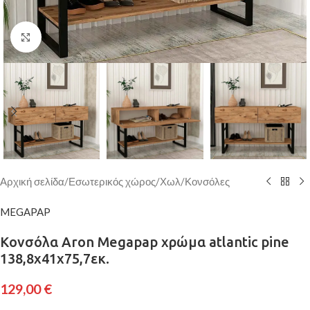
Κάντε κλικ για μεγέθυνση
Αρχική σελίδα
/
Εσωτερικός χώρος
/
Χωλ
/
Κονσόλες
MEGAPAP
Κονσόλα Aron Megapap χρώμα atlantic pine
138,8x41x75,7εκ.
129,00
€