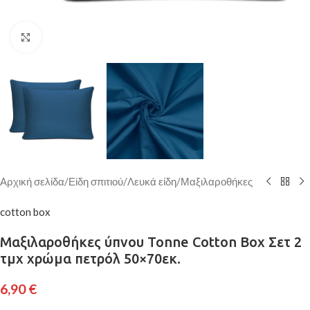
Κάντε κλικ για μεγέθυνση
Αρχική σελίδα
/
Είδη σπιτιού
/
Λευκά είδη
/
Μαξιλαροθήκες
cotton box
Μαξιλαροθήκες ύπνου Tonne Cotton Box Σετ 2
τμχ χρώμα πετρόλ 50×70εκ.
6,90
€