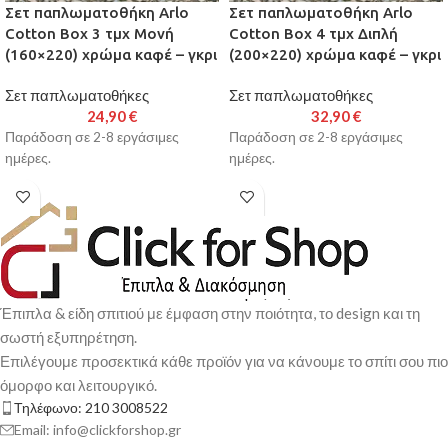
Σετ παπλωματοθήκη Arlo
Σετ παπλωματοθήκη Arlo
Cotton Box 3 τμχ Μονή
Cotton Box 4 τμχ Διπλή
(160×220) χρώμα καφέ – γκρι
(200×220) χρώμα καφέ – γκρι
Σετ παπλωματοθήκες
Σετ παπλωματοθήκες
24,90
€
32,90
€
Παράδοση σε 2-8 εργάσιμες
Παράδοση σε 2-8 εργάσιμες
ημέρες.
ημέρες.
Έπιπλα & είδη σπιτιού με έμφαση στην ποιότητα, το design και τη
σωστή εξυπηρέτηση.
Επιλέγουμε προσεκτικά κάθε προϊόν για να κάνουμε το σπίτι σου πιο
όμορφο και λειτουργικό.
Τηλέφωνο: 210 3008522
Email: info@clickforshop.gr