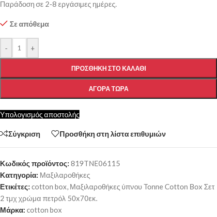
Παράδοση σε 2-8 εργάσιμες ημέρες.
Σε απόθεμα
-
+
ΠΡΟΣΘΉΚΗ ΣΤΟ ΚΑΛΆΘΙ
ΑΓΟΡΆ ΤΏΡΑ
Υπολογισμός αποστολής
Σύγκριση
Προσθήκη στη λίστα επιθυμιών
Κωδικός προϊόντος:
819TNE06115
Κατηγορία:
Μαξιλαροθήκες
Ετικέτες:
cotton box
,
Μαξιλαροθήκες ύπνου Tonne Cotton Box Σετ
2 τμχ χρώμα πετρόλ 50x70εκ.
Μάρκα:
cotton box