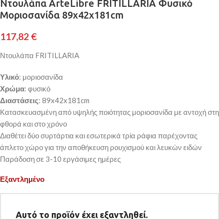
Ντουλάπα ArteLibre FRITILLARIA Φυσικό
Μοριοσανίδα 89x42x181cm
117,82
€
Ντουλάπα FRITILLARIA
Υλικό
: μοριοσανίδα
Χρώμα
: φυσικό
Διαστάσεις
: 89x42x181cm
Κατασκευασμένη από υψηλής ποιότητας μοριοσανίδα με αντοχή στη
φθορά και στο χρόνο
Διαθέτει δύο συρτάρτια και εσωτερικά τρία ράφια παρέχοντας
άπλετο χώρο για την αποθήκευση ρουχισμού και λευκών ειδών
Παράδοση σε 3-10 εργάσιμες ημέρες
Εξαντλημένο
Αυτό το προϊόν έχει εξαντληθεί.