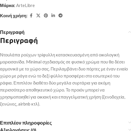
Μάρκα:
ArteLibre
Κοινή χρήση:
Περιγραφή
Περιγραφή
Ντουλάπα ρούχων τρίφυλλη κατασκευασμένη από οικολογική
μοριοσανίδα. Minimal σχεδιασμός σε φυσικό χρώμα που θα δέσει
αρμονικά με το χώρο σας. Περιλαμβάνει δυο πόρτες με έναν ενιαίο
χώρο με ράγα ενώ το δεξί φύλλο προσφέρει στο εσωτερκό του
ράφια. Επιπλέον διαθέτει δύο μεγάλα συρτάρια για ακόμη
περισσότερο αποθηκευτικό χώρο. Το προιόν μπορεί να
χρησιμοποιηθεί για οικιακή και επαγγελματική χρήση (ξενοδοχεία,
ξενώνες, airbnb κτλ).
Επιπλέον πληροφορίες
Αξιολογήσεις (0)