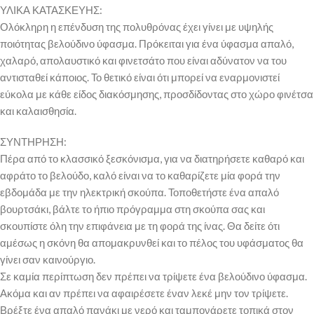
ΥΛΙΚΑ ΚΑΤΑΣΚΕΥΗΣ:
Ολόκληρη η επένδυση της πολυθρόνας έχει γίνει με υψηλής
ποιότητας βελούδινο ύφασμα. Πρόκειται για ένα ύφασμα απαλό,
χαλαρό, απολαυστικό και φινετσάτο που είναι αδύνατον να του
αντισταθεί κάποιος. Το θετικό είναι ότι μπορεί να εναρμονιστεί
εύκολα με κάθε είδος διακόσμησης, προσδίδοντας στο χώρο φινέτσα
και καλαισθησία.
ΣΥΝΤΗΡΗΣΗ:
Πέρα από το κλασσικό ξεσκόνισμα, για να διατηρήσετε καθαρό και
αφράτο το βελούδο, καλό είναι να το καθαρίζετε μία φορά την
εβδομάδα με την ηλεκτρική σκούπα. Τοποθετήστε ένα απαλό
βουρτσάκι, βάλτε το ήπιο πρόγραμμα στη σκούπα σας και
σκουπίστε όλη την επιφάνεια με τη φορά της ίνας. Θα δείτε ότι
αμέσως η σκόνη θα απομακρυνθεί και το πέλος του υφάσματος θα
γίνει σαν καινούργιο.
Σε καμία περίπτωση δεν πρέπει να τρίψετε ένα βελούδινο ύφασμα.
Ακόμα και αν πρέπει να αφαιρέσετε έναν λεκέ μην τον τρίψετε.
Βρέξτε ένα απαλό πανάκι με νερό και ταμπονάρετε τοπικά στον