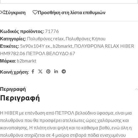
Σύγκριση
Προσθήκη στη λίστα επιθυμιών
Κωδικός προϊόντος:
71776
Κατηγορίες:
Πολυθρόνες relax
,
Πολυθρόνες Κήπου
Ετικέτες:
5x90x104Υ εκ.
,
b2bmarkt
,
ΠΟΛΥΘΡΟΝΑ RELAX HIBER
HM9782.06 ΠΕΤΡΟΛ ΒΕΛΟΥΔΟ 67
Μάρκα:
b2bmarkt
Κοινή χρήση:
Περιγραφή
Περιγραφή
Η HIBER με επένδυση από ΠΕΤΡΟΛ βελούδινο ύφασμα, είναι μια
πολυθρόνα που θα προσφέρει ατελείωτες ώρες χαλάρωσης και
ικανοποίησης. Η πλάτη είναι ψηλή και το κάθισμα βαθύ, ενώ όλη η
πολυθρόνα στηρίζεται σε 4 μαύρα στιβαρά πόδια ενισχυμένου