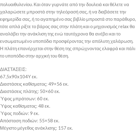
πολυαιθυλενίου. Και όταν γυρνάτε από την δουλειά και θέλετε να
χαλαρώσετε μπροστά στην τηλεόρασή σας, ή να διαβάσετε την
εφημερίδα σας, ή το αγαπημένο σας βιβλίο μπροστά στο παράθυρο,
τότε απλά ρίξτε το βάρος σας στην πλάτη και ο μηχανισμός relax θα
αναλάβει την ανάκλιση της ενώ ταυτόχρονα θα ανέβει και το
ενσωματωμένο υποπόδιο προσφέροντας την απόλυτη χαλάρωση.
Η πλάτη επανέρχεται στην θέση της σπρώχνοντας ελαφρά και πάλι
το υποπόδιο στην αρχική του θέση.
ΔΙΑΣΤΑΣΕΙΣ:
67,5x90x104Υ εκ.
Διαστάσεις καθίσματος: 49×56 εκ.
Διαστάσεις πλάτης: 50×60 εκ.
Ύψος μπράτσων: 60 εκ.
Ύψος καθίσματος: 48 εκ.
Ύψος ποδιών: 9 εκ.
Απόσταση ποδιών: 55×58 εκ.
Μέγιστο μέγεθος ανάκλισης: 157 εκ.