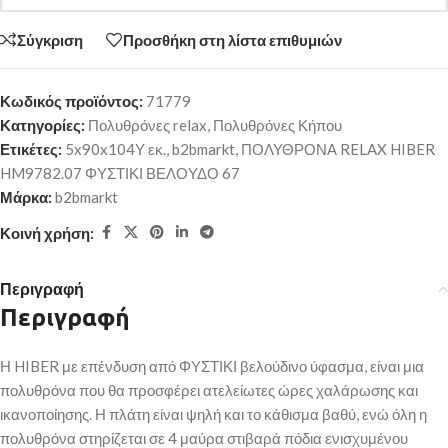
Σύγκριση
Προσθήκη στη λίστα επιθυμιών
Κωδικός προϊόντος:
71779
Κατηγορίες:
Πολυθρόνες relax
,
Πολυθρόνες Κήπου
Ετικέτες:
5x90x104Υ εκ.
,
b2bmarkt
,
ΠΟΛΥΘΡΟΝΑ RELAX HIBER
HM9782.07 ΦΥΣΤΙΚΙ ΒΕΛΟΥΔΟ 67
Μάρκα:
b2bmarkt
Κοινή χρήση:
Περιγραφή
Περιγραφή
Η HIBER με επένδυση από ΦΥΣΤΙΚΙ βελούδινο ύφασμα, είναι μια
πολυθρόνα που θα προσφέρει ατελείωτες ώρες χαλάρωσης και
ικανοποίησης. Η πλάτη είναι ψηλή και το κάθισμα βαθύ, ενώ όλη η
πολυθρόνα στηρίζεται σε 4 μαύρα στιβαρά πόδια ενισχυμένου