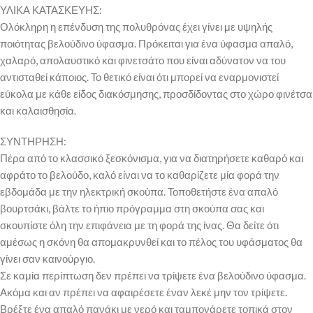
ΥΛΙΚΑ ΚΑΤΑΣΚΕΥΗΣ:
Ολόκληρη η επένδυση της πολυθρόνας έχει γίνει με υψηλής
ποιότητας βελούδινο ύφασμα. Πρόκειται για ένα ύφασμα απαλό,
χαλαρό, απολαυστικό και φινετσάτο που είναι αδύνατον να του
αντισταθεί κάποιος. Το θετικό είναι ότι μπορεί να εναρμονιστεί
εύκολα με κάθε είδος διακόσμησης, προσδίδοντας στο χώρο φινέτσα
και καλαισθησία.
ΣΥΝΤΗΡΗΣΗ:
Πέρα από το κλασσικό ξεσκόνισμα, για να διατηρήσετε καθαρό και
αφράτο το βελούδο, καλό είναι να το καθαρίζετε μία φορά την
εβδομάδα με την ηλεκτρική σκούπα. Τοποθετήστε ένα απαλό
βουρτσάκι, βάλτε το ήπιο πρόγραμμα στη σκούπα σας και
σκουπίστε όλη την επιφάνεια με τη φορά της ίνας. Θα δείτε ότι
αμέσως η σκόνη θα απομακρυνθεί και το πέλος του υφάσματος θα
γίνει σαν καινούργιο.
Σε καμία περίπτωση δεν πρέπει να τρίψετε ένα βελούδινο ύφασμα.
Ακόμα και αν πρέπει να αφαιρέσετε έναν λεκέ μην τον τρίψετε.
Βρέξτε ένα απαλό πανάκι με νερό και ταμπονάρετε τοπικά στον