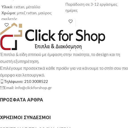
Παράδοση σε 3-12 εργάσιμες
Υλικό
: rattan, μέταλλο
ημέρες
Χρώμα
: μπεζ rattan, μαύρος
σκελετός
Διαστάσεις
: 54x61x73cm
Διάμετρος Σωλήνα
: 24x0.8mm
Κατασκευασμένη από υψηλής
ποιότητας στιβαρό μεταλλικό
σκελετό για μεγαλύτερη
Έπιπλα & είδη σπιτιού με έμφαση στην ποιότητα, το design και τη
ανθεκτικότητα και αντοχή στο
σωστή εξυπηρέτηση.
χρόνο
Με κάθισμα από εξαιρετικής
Επιλέγουμε προσεκτικά κάθε προϊόν για να κάνουμε το σπίτι σου πιο
ποιότητας rattan/ύφασμα που την
όμορφο και λειτουργικό.
κάνει να αγκαλιάζει σωστά το
Τηλέφωνο: 210 3008522
σώμα
Email: info@clickforshop.gr
Θα προσφέρει ατελείωτες ώρες
άνεσης και χαλάρωσης στο
ΠΡΌΣΦΑΤΑ ΆΡΘΡΑ
μπαλκόνι, το κήπο ή ακόμα και το
κάμπιγκ
Ελαφριά κατασκευή για εύκολη
ΧΡΉΣΙΜΟΙ ΣΎΝΔΕΣΜΟΙ
μεταφορά και αποθήκευση
Φυσική και κομψή εμφάνιση