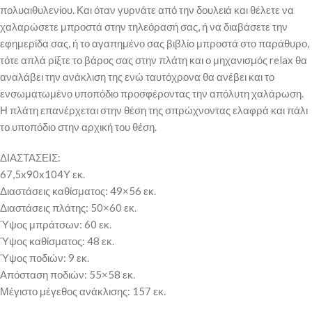
πολυαιθυλενίου. Και όταν γυρνάτε από την δουλειά και θέλετε να
χαλαρώσετε μπροστά στην τηλεόρασή σας, ή να διαβάσετε την
εφημερίδα σας, ή το αγαπημένο σας βιβλίο μπροστά στο παράθυρο,
τότε απλά ρίξτε το βάρος σας στην πλάτη και ο μηχανισμός relax θα
αναλάβει την ανάκλιση της ενώ ταυτόχρονα θα ανέβει και το
ενσωματωμένο υποπόδιο προσφέροντας την απόλυτη χαλάρωση.
Η πλάτη επανέρχεται στην θέση της σπρώχνοντας ελαφρά και πάλι
το υποπόδιο στην αρχική του θέση.
ΔΙΑΣΤΑΣΕΙΣ:
67,5x90x104Υ εκ.
Διαστάσεις καθίσματος: 49×56 εκ.
Διαστάσεις πλάτης: 50×60 εκ.
Ύψος μπράτσων: 60 εκ.
Ύψος καθίσματος: 48 εκ.
Ύψος ποδιών: 9 εκ.
Απόσταση ποδιών: 55×58 εκ.
Μέγιστο μέγεθος ανάκλισης: 157 εκ.