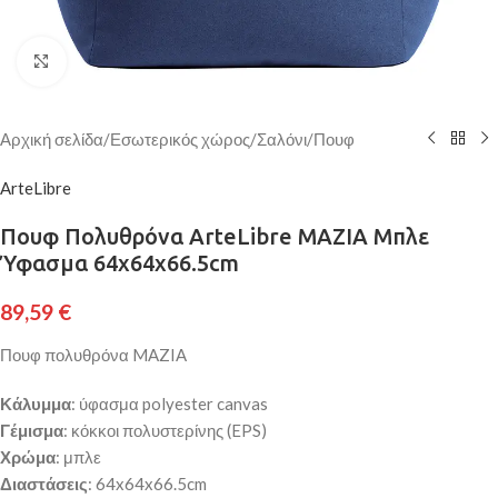
Κάντε κλικ για μεγέθυνση
Αρχική σελίδα
/
Εσωτερικός χώρος
/
Σαλόνι
/
Πουφ
ArteLibre
Πουφ Πολυθρόνα ArteLibre MAZIA Μπλε
Ύφασμα 64x64x66.5cm
89,59
€
Πουφ πολυθρόνα MAZIA
Κάλυμμα
: ύφασμα polyester canvas
Γέμισμα
: κόκκοι πολυστερίνης (EPS)
Χρώμα
: μπλε
Διαστάσεις
: 64x64x66.5cm