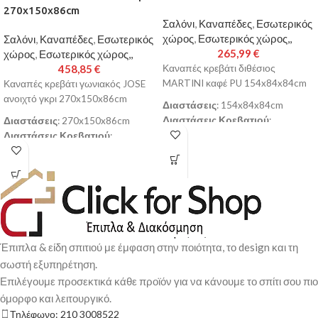
270x150x86cm
Σαλόνι
,
Καναπέδες
,
Εσωτερικός
χώρος
,
Εσωτερικός χώρος,,
Σαλόνι
,
Καναπέδες
,
Εσωτερικός
265,99
€
χώρος
,
Εσωτερικός χώρος,,
458,85
€
Καναπές κρεβάτι διθέσιος
MARTINI καφέ PU 154x84x84cm
Καναπές κρεβάτι γωνιακός JOSE
ανοιχτό γκρι 270x150x86cm
Διαστάσεις
: 154x84x84cm
Διαστάσεις Κρεβατιού
:
Διαστάσεις
: 270x150x86cm
130x110cm
Διαστάσεις Κρεβατιού
:
Τύπος Μηχανισμού Κρεβατιού
:
240x105cm
clic-clac
Διαστάσεις Ανάκλιντρου
:
Διαστάσεις Αποθηκευτικού
60x150x86cm
Χώρου
: 122x64cm (Συνολικά και
Τύπος Μηχανισμού Κρεβατιού
:
τα δυο διαμερίσματα του
clic-clac
αποθηκευτικού χώρου)
Αναστρέψιμη Γωνία
: ναι
Ύψος/Βάθος Καθίσματος
:
Διαστάσεις Αποθηκευτικού
Έπιπλα & είδη σπιτιού με έμφαση στην ποιότητα, το design και τη
43cm/55cm
Χώρου
: 2θέσιο τμήμα:167x64cm
σωστή εξυπηρέτηση.
Ύψος Πλάτης
: 50cm
(Συνολικά και τα δυο διαμερίσματα
Επιλέγουμε προσεκτικά κάθε προϊόν για να κάνουμε το σπίτι σου πιο
Μπράτσα
: 68x55x12cm
του αποθηκευτικού χώρου)
όμορφο και λειτουργικό.
Πόδια
: 4cm
Ύψος/Βάθος Καθίσματος
:
Χρώμα
: καφέ ανοιχτό ύφασμα /
Τηλέφωνο: 210 3008522
44cm/50cm