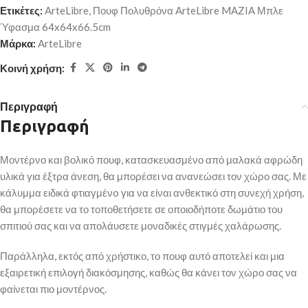
Ετικέτες:
ArteLibre
,
Πουφ Πολυθρόνα ArteLibre MAZIA Μπλε
Ύφασμα 64x64x66.5cm
Μάρκα:
ArteLibre
Κοινή χρήση:
Περιγραφή
Περιγραφή
Μοντέρνο και βολικό πουφ, κατασκευασμένο από μαλακά αφρώδη
υλικά για έξτρα άνεση, θα μπορέσει να ανανεώσει τον χώρο σας. Με
κάλυμμα ειδικά φτιαγμένo για να είναι ανθεκτικό στη συνεχή χρήση,
θα μπορέσετε να το τοποθετήσετε σε οποιοδήποτε δωμάτιο του
σπιτιού σας και να απολάυσετε μοναδικές στιγμές χαλάρωσης.
Παράλληλα, εκτός από χρήστικο, το πουφ αυτό αποτελεί και μια
εξαιρετική επιλογή διακόσμησης, καθώς θα κάνει τον χώρο σας να
φαίνεται πιο μοντέρνος.