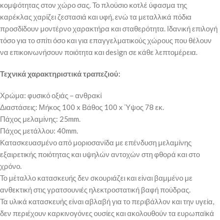
κομψότητας στον χώρο σας. Το πλούσιο κοτλέ ύφασμα της
καρέκλας χαρίζει ζεστασιά και υφή, ενώ τα μεταλλικά πόδια
προσδίδουν μοντέρνο χαρακτήρα και σταθερότητα. Ιδανική επιλογή
τόσο για το σπίτι όσο και για επαγγελματικούς χώρους που θέλουν
να επικοινωνήσουν ποιότητα και design σε κάθε λεπτομέρεια.
Τεχνικά χαρακτηριστικά τραπεζιού:
Χρώμα: φυσικό οξιάς – ανθρακί
Διαστάσεις: Μήκος 100 x Βάθος 100 x Ύψος 78 εκ.
Πάχος μελαμίνης: 25mm.
Πάχος μετάλλου: 40mm.
Κατασκευασμένο από μοριοσανίδα με επένδυση μελαμίνης
εξαιρετικής ποιότητας και υψηλών αντοχών στη φθορά και στο
χρόνο.
Το μέταλλο κατασκευής δεν σκουριάζει και είναι βαμμένο με
ανθεκτική στις γρατσουνιές ηλεκτροστατική βαφή πούδρας.
Τα υλικά κατασκευής είναι αβλαβή για το περιβάλλον και την υγεία,
δεν περιέχουν καρκινογόνες ουσίες και ακολουθούν τα ευρωπαϊκά