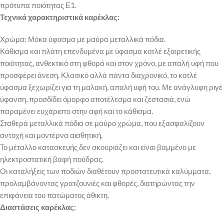
πρότυπα ποιότητας Ε1.
Τεχνικά χαρακτηριστικά καρέκλας:
Χρώμα: Μόκα ύφασμα με μαύρα μεταλλικά πόδια.
Κάθισμα και πλάτη επενδυμένα με ύφασμα κοτλέ εξαιρετικής
ποιότητας, ανθεκτικό στη φθορά και στον χρόνο, με απαλή υφή που
προσφέρει άνεση. Κλασικό αλλά πάντα διαχρονικό, το κοτλέ
ύφασμα ξεχωρίζει για τη μαλακή, απαλή υφή του. Με ανάγλυφη ριγέ
ύφανση, προσδίδει όμορφο αποτέλεσμα και ζεστασιά, ενώ
παραμένει ευχάριστο στην αφή και το κάθισμα.
Σταθερά μεταλλικά πόδια σε μαύρο χρώμα, που εξασφαλίζουν
αντοχή και μοντέρνα αισθητική.
Το μέταλλο κατασκευής δεν σκουριάζει και είναι βαμμένο με
ηλεκτροστατική βαφή πούδρας.
Οι καταλήξεις των ποδιών διαθέτουν προστατευτικά καλύμματα,
προλαμβάνοντας γρατζουνιές και φθορές, διατηρώντας την
επιφάνεια του πατώματος άθικτη.
Διαστάσεις καρέκλας: