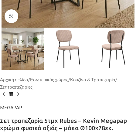
Κάντε κλικ για μεγέθυνση
Αρχική σελίδα
/
Εσωτερικός χώρος
/
Κουζίνα & Τραπεζαρία
/
Σετ τραπεζαρίες
MEGAPAP
Σετ τραπεζαρία 5τμχ Rubes – Kevin Megapap
χρώμα φυσικό οξιάς – μόκα Ø100×78εκ.