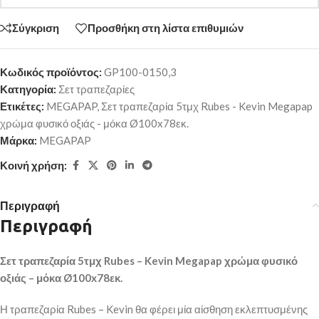
Σύγκριση
Προσθήκη στη λίστα επιθυμιών
Κωδικός προϊόντος:
GP100-0150,3
Κατηγορία:
Σετ τραπεζαρίες
Ετικέτες:
MEGAPAP
,
Σετ τραπεζαρία 5τμχ Rubes - Kevin Megapap
χρώμα φυσικό οξιάς - μόκα Ø100x78εκ.
Μάρκα:
MEGAPAP
Κοινή χρήση:
Περιγραφή
Περιγραφή
Σετ τραπεζαρία 5τμχ
Rubes –
Kevin
Megapap χρώμα φυσικό
οξιάς – μόκα Ø100
x78εκ.
Η τραπεζαρία Rubes – Kevin θα φέρει μία αίσθηση εκλεπτυσμένης