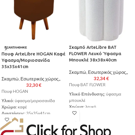
Σκαμπό ArteLibre BAT
ΕΞΑΝΤΛΉΘΗΚΕ
FLOWER Λευκό Ύφασμα
Πουφ ArteLibre HOGAN Καφέ
Μπουκλέ 38x38x40cm
Υφασμα/Μοριοσανίδα
35x35x41cm
Σκαμπώ
,
Εσωτερικός χώρος,,
32,34
€
Σκαμπώ
,
Εσωτερικός χώρος,,
32,30
€
Πουφ BAT FLOWER
Πουφ HOGAN
Υλικό Επένδυσης
: ύφασμα
μπουκλέ
Υλικό
: ύφασμα/μοριοσανίδα
Χρώμα
: λευκό
Χρώμα
: καφέ
Διαστάσεις
: 38x38x40cm
Διαστάσεις
: 35x35x41cm
Επίπεδο Σκληρότητας Αφρού
:
Κατασκευασμένο ειδικά για να
μέτριο
προσφέρει μεγάλη αντοχή στην
Αποσπώμενο Κάλυμμα
: όχι
καθημερινή χρήση