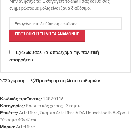
Μην ανησυχείτε! Εισαγάγετε το email σας και θα σας
ενημερώσουμε μόλις είναι ξανά διαθέσιμο.
ΠΡΟΣΘΉΚΗ ΣΤΗ ΛΊΣΤΑ ΑΝΑΜΟΝΉΣ
Έχω διαβάσει και αποδέχομαι την
πολιτική
απορρήτου
Σύγκριση
Προσθήκη στη λίστα επιθυμιών
Κωδικός προϊόντος:
14870116
Κατηγορίες:
Εσωτερικός χώρος,,
,
Σκαμπώ
Ετικέτες:
ArteLibre
,
Σκαμπό ArteLibre ADA Houndstooth Ανθρακί
Ύφασμα 40x43cm
Μάρκα:
ArteLibre